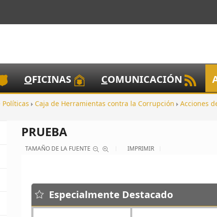
O
FICINAS
C
OMUNICACIÓN
 Políticas
Caja de Herramientas contra la Corrupción
Acciones d
PRUEBA
TAMAÑO DE LA FUENTE
IMPRIMIR
Anterior
Especialmente Destacado