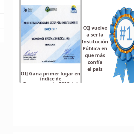
OIJ vuelve
a ser la
Institución
Pública en
que más
confía
el país
OIJ Gana primer lugar en
índice de
Transparencia 2017 del
país con nota 98