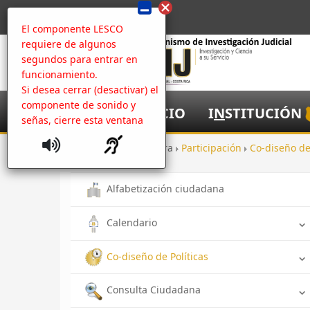
El componente LESCO
requiere de algunos
segundos para entrar en
funcionamiento.
Si desea cerrar (desactivar) el
componente de sonido y
I
NICIO
I
N
STITUCIÓN
señas, cierre esta ventana
Inicio
Apertura
Participación
Co-diseño de
Alfabetización ciudadana
Calendario
Co-diseño de Políticas
Consulta Ciudadana