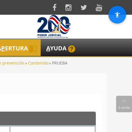
A
P
ERTURA
A
YUDA
e prevención
Contenido
PRUEBA
Ir arriba
Siguiente