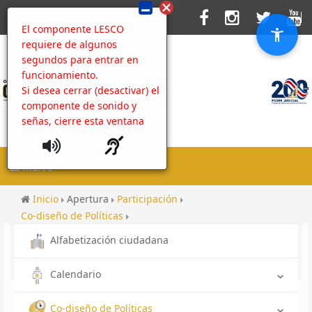
El componente LESCO
requiere de algunos
segundos para entrar en
funcionamiento.
Si desea cerrar (desactivar) el
componente de sonido y
señas, cierre esta ventana
MENU
Inicio
Apertura
Participación
Co-diseño de Políticas
Caja de Herramientas contra la Corrupción
Alfabetización ciudadana
Acciones de prevención
Contenido
Galeria Charla Perez Zeledon
Calendario
Co-diseño de Políticas