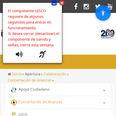
El componente LESCO
requiere de algunos
segundos para entrar en
funcionamiento.
Si desea cerrar (desactivar) el
componente de sonido y
señas, cierre esta ventana
MENU
Inicio
Apertura
Colaboración
Concertación de Alianzas
Alianzas y Cooperación Policial
Apoyo Ciudadano
Reunión con los miembros de la Cámara de Exportadores
de Costa Rica CADEXCO
Concertación de Alianzas
CICO