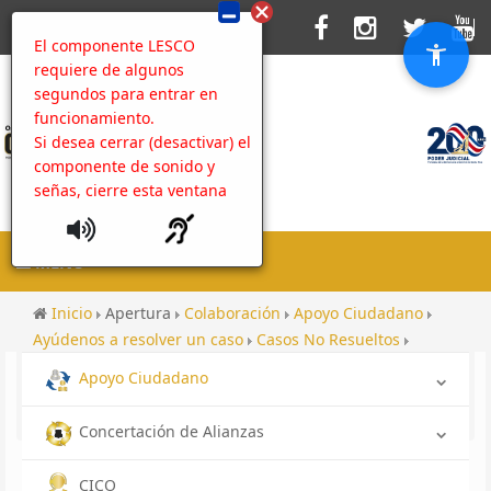
El componente LESCO
requiere de algunos
segundos para entrar en
funcionamiento.
Si desea cerrar (desactivar) el
componente de sonido y
señas, cierre esta ventana
MENU
Inicio
Apertura
Colaboración
Apoyo Ciudadano
Ayúdenos a resolver un caso
Casos No Resueltos
Contenido
Apoyo Ciudadano
Galería Seminario con empresarios turísticos en
Puntarenas
Concertación de Alianzas
CICO