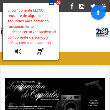
El componente LESCO
requiere de algunos
segundos para entrar en
funcionamiento.
Si desea cerrar (desactivar) el
componente de sonido y
señas, cierre esta ventana
MENU