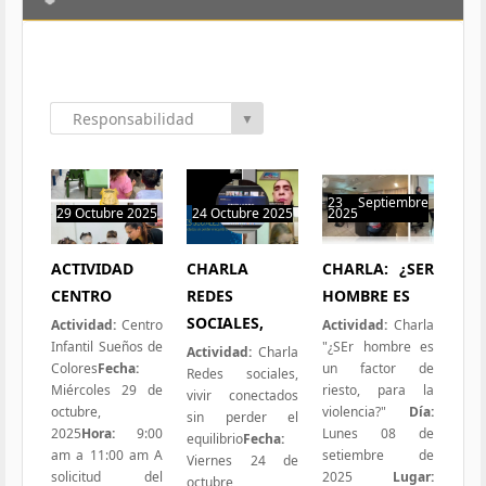
Responsabilidad
▼
Social
23 Septiembre
29 Octubre 2025
24 Octubre 2025
2025
4 hits
0 hit
0 hit
ACTIVIDAD
CHARLA
CHARLA: ¿SER
CENTRO
REDES
HOMBRE ES
SOCIALES,
Actividad:
Centro
Actividad:
Charla
Infantil Sueños de
"¿SEr hombre es
Actividad:
Charla
Colores
Fecha:
un factor de
Redes sociales,
Miércoles 29 de
riesto, para la
vivir conectados
octubre,
violencia?"
Día:
sin perder el
2025
Hora:
9:00
Lunes 08 de
equilibrio
Fecha:
am a 11:00 am A
setiembre de
Viernes 24 de
solicitud del
2025
Lugar:
octubre,