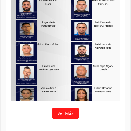
Requerido OIJ Puntarenas:
2069-2026
Agosto 03, 2026
Persona requerida
La Delegación Regional de
Puntarenas del Organismo de
Investigación
Ver más
Ver Más