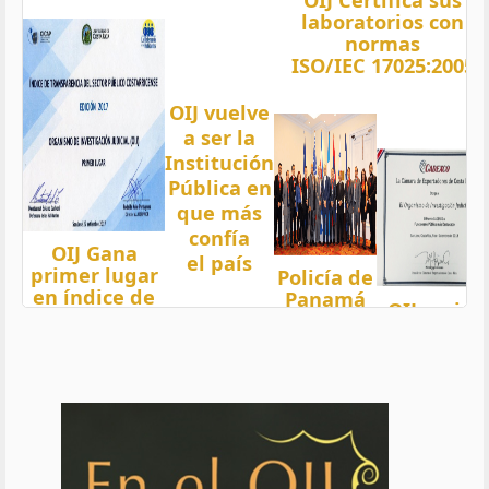
laboratorios con
normas
ISO/IEC 17025:2005
OIJ vuelve
a ser la
Institución
Pública en
que más
confía
OIJ Gana
el país
primer lugar
Policía de
en índice de
Panamá
OIJ mejor
Transparencia
condecora
funcionari
2018 del país
a
del año
con nota 97,5
Oficiales
de OIJ