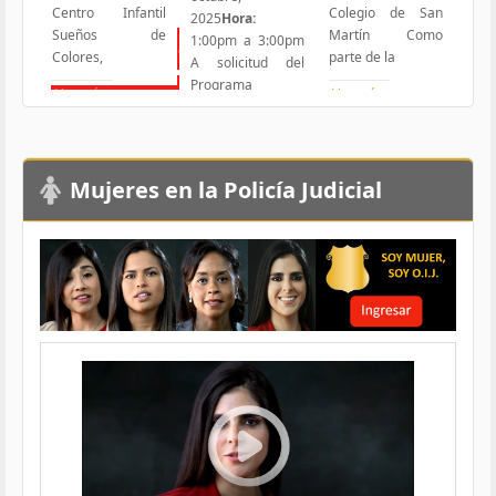
Centro Infantil
Colegio de San
2025
Hora:
Sueños de
Martín Como
1:00pm a 3:00pm
Todas las Iniciativas
Colores,
parte de la
A solicitud del
Programa
Ver más
Ver más
Responsabilidad Social
Ver más
Mujeres en la Policía Judicial
Load More