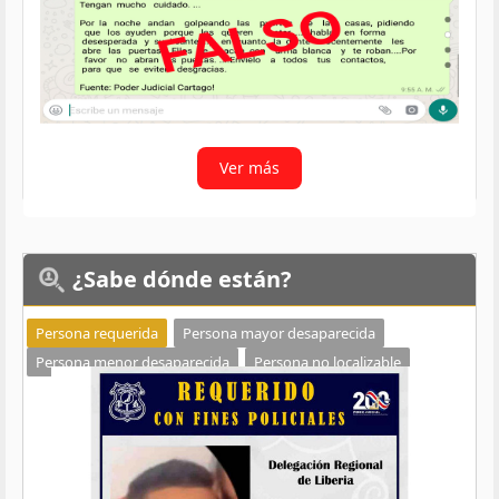
Ver más
¿Sabe
dónde están?
Persona requerida
Persona mayor desaparecida
Persona menor desaparecida
Persona no localizable