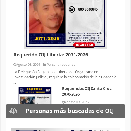
Requerido OIJ Liberia: 2071-2026
Agosto 03, 2026
Persona requerida
La Delegación Regional de Liberia del Organismo de
Investigación Judicial, requiere la colaboración de la ciudadanía
...
Requeridos OIJ Santa Cruz:
2070-2026
Agosto 03, 2026
Persona requerida
Personas más buscadas de OIJ
La Delegación Regional de Santa
Cruz del Organismo de
Investigación