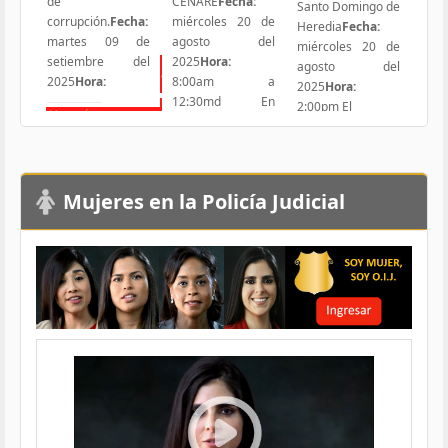
de
CENARE
Fecha:
Santo Domingo de
corrupción.
Fecha:
miércoles 20 de
Heredia
Fecha:
martes 09 de
agosto del
miércoles 20 de
setiembre del
2025
Hora:
agosto del
Todas las Iniciativas
2025
Hora:
8:00am a
2025
Hora:
12:30md En
2:00pm El
Ver más
Responsabilidad Social
atención
Ver más
Ver más
Mujeres en la Policía Judicial
Load More