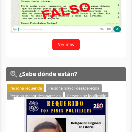
Ver más
¿Sabe
dónde están?
Persona requerida
Persona mayor desaparecida
Persona menor desaparecida
Persona no localizable