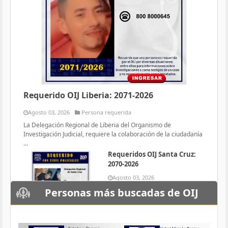
Requerido OIJ Liberia: 2071-2026
Agosto 03, 2026
Persona requerida
La Delegación Regional de Liberia del Organismo de
Investigación Judicial, requiere la colaboración de la ciudadanía
...
Requeridos OIJ Santa Cruz:
2070-2026
Agosto 03, 2026
Persona requerida
Personas más buscadas de OIJ
La Delegación Regional de Santa
Cruz del Organismo de
Investigación