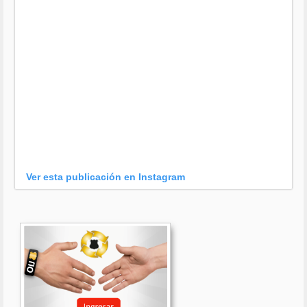
Ver esta publicación en Instagram
Una publicación compartida por OIJ (@oijpolicia)