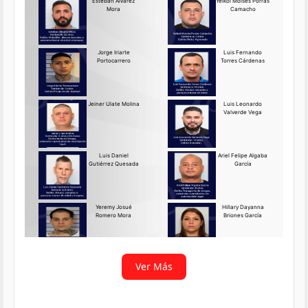
Requerido OIJ Puntarenas:
2069-2026
Agosto 03, 2026
Persona requerida
La Delegación Regional de
Puntarenas del Organismo de
Investigación
Ver más
Ver Más