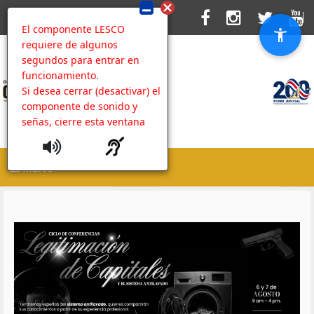
El componente LESCO
requiere de algunos
segundos para entrar en
funcionamiento.
Si desea cerrar (desactivar) el
componente de sonido y
señas, cierre esta ventana
MENU