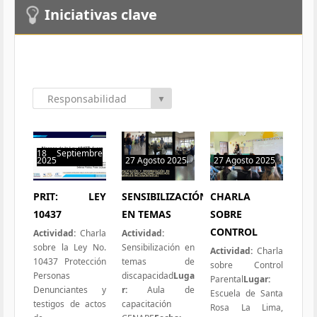
Iniciativas clave
Responsabilidad
▼
Social
18 Septiembre
2025
27 Agosto 2025
27 Agosto 2025
0 hit
0 hit
0 hit
PRIT: LEY
SENSIBILIZACIÓN
CHARLA
10437
EN TEMAS
SOBRE
CONTROL
Actividad:
Charla
Actividad:
sobre la Ley No.
Sensibilización en
Actividad:
Charla
10437 Protección
temas de
sobre Control
Personas
discapacidad
Luga
Parental
Lugar:
Denunciantes y
r:
Aula de
Escuela de Santa
testigos de actos
capacitación
Rosa La Lima,