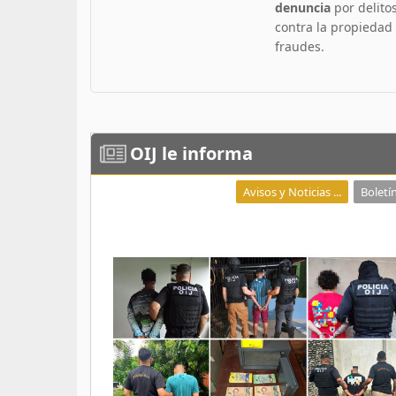
denuncia
por delito
contra la propiedad
fraudes.
OIJ
le informa
Avisos y Noticias ...
Boletín