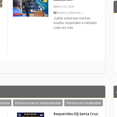
Abril 22, 2026
Avisos y Noticias ...
¿Sabía usted que muchas
estafas responden a métodos
cada vez más
a
recida
Persona menor desaparecida
Persona no localizable
Requeridos OIJ Santa Cruz: