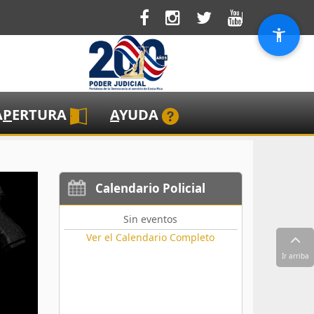
A
P
ERTURA
A
YUDA
Calendario Policial
Sin eventos
Ver el Calendario Completo
Ir arriba