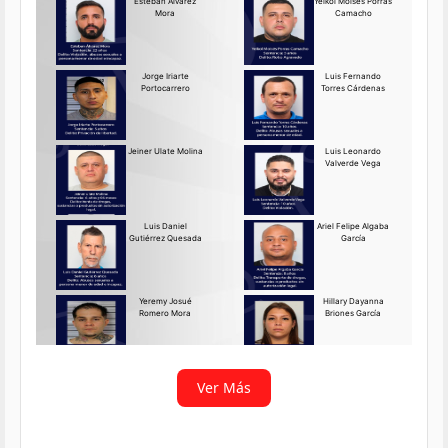
Requerido OIJ Puntarenas:
2069-2026
Agosto 03, 2026
Persona requerida
La Delegación Regional de
Puntarenas del Organismo de
Investigación
Ver más
Ver Más