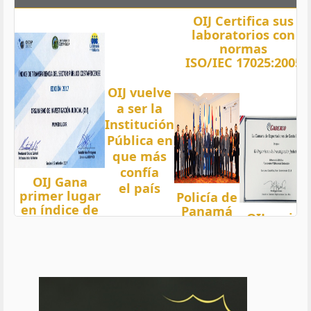
OIJ Certifica sus
laboratorios con
normas
ISO/IEC 17025:2005
OIJ vuelve
a ser la
Institución
Pública en
que más
confía
OIJ Gana
el país
primer lugar
Policía de
en índice de
Panamá
OIJ mejor
Transparencia
condecora
funcionari
2018 del país
a
del año
con nota 97,5
Oficiales
de OIJ