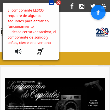
El componente LESCO
requiere de algunos
segundos para entrar en
funcionamiento.
Si desea cerrar (desactivar) el
componente de sonido y
señas, cierre esta ventana
MENU