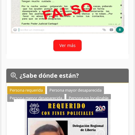
Ver más
¿Sabe
dónde están?
Persona requerida
Persona mayor desaparecida
Persona menor desaparecida
Persona no localizable