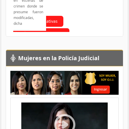
en escenas de
crimen donde se
presume fueron
modificadas,
Todas las Iniciativas
dicha
Ver más
Responsabilidad Social
Mujeres en la Policía Judicial
Load More