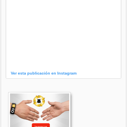
Ver esta publicación en Instagram
Una publicación compartida por OIJ (@oijpolicia)