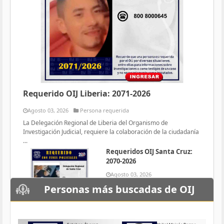
Requerido OIJ Liberia: 2071-2026
Agosto 03, 2026
Persona requerida
La Delegación Regional de Liberia del Organismo de
Investigación Judicial, requiere la colaboración de la ciudadanía
...
Requeridos OIJ Santa Cruz:
2070-2026
Agosto 03, 2026
Persona requerida
Personas más buscadas de OIJ
La Delegación Regional de Santa
Cruz del Organismo de
Investigación