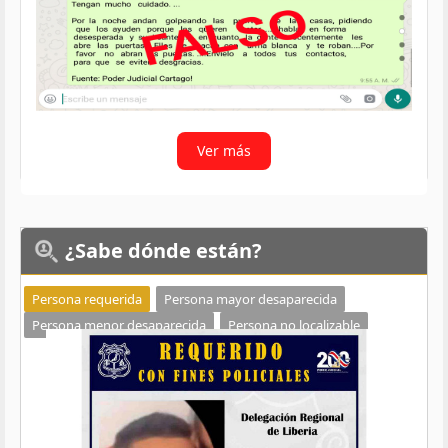
Ver más
¿Sabe
dónde están?
Persona requerida
Persona mayor desaparecida
Persona menor desaparecida
Persona no localizable