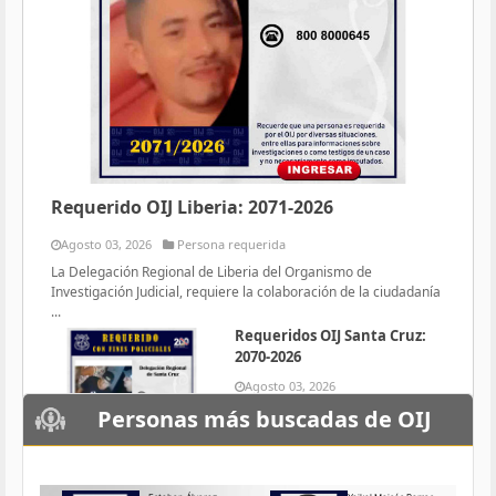
Requerido OIJ Liberia: 2071-2026
Agosto 03, 2026
Persona requerida
La Delegación Regional de Liberia del Organismo de
Investigación Judicial, requiere la colaboración de la ciudadanía
...
Requeridos OIJ Santa Cruz:
2070-2026
Agosto 03, 2026
Persona requerida
Personas más buscadas de OIJ
La Delegación Regional de Santa
Cruz del Organismo de
Investigación