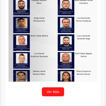
Requerido OIJ Puntarenas:
2069-2026
Agosto 03, 2026
Persona requerida
La Delegación Regional de
Puntarenas del Organismo de
Investigación
Ver más
Ver Más