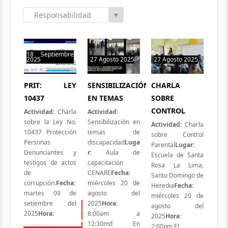
Responsabilidad
▼
Social
18 Septiembre
2025
27 Agosto 2025
27 Agosto 2025
0 hit
1 hit
1 hit
PRIT: LEY
SENSIBILIZACIÓN
CHARLA
10437
EN TEMAS
SOBRE
CONTROL
Actividad:
Charla
Actividad:
sobre la Ley No.
Sensibilización en
Actividad:
Charla
10437 Protección
temas de
sobre Control
Personas
discapacidad
Luga
Parental
Lugar:
Denunciantes y
r:
Aula de
Escuela de Santa
testigos de actos
capacitación
Rosa La Lima,
de
CENARE
Fecha:
Santo Domingo de
corrupción.
Fecha:
miércoles 20 de
Heredia
Fecha:
martes 09 de
agosto del
miércoles 20 de
setiembre del
2025
Hora:
agosto del
Todas las Iniciativas
2025
Hora:
8:00am a
2025
Hora:
12:30md En
2:00pm El