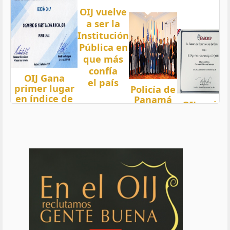
OIJ vuelve
a ser la
Institución
Pública en
que más
confía
OIJ Gana
el país
primer lugar
Policía de
en índice de
Panamá
OIJ mejor
Transparencia
condecora
funcionari
2018 del país
a
del año
con nota 97,5
Oficiales
de OIJ