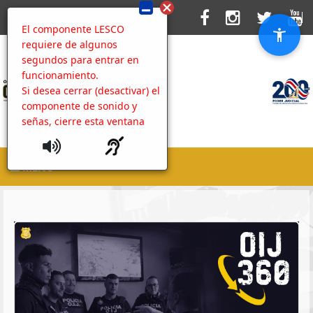
El componente LESCO
requiere de algunos
segundos para entrar en
funcionamiento.
Si desea cerrar (desactivar) el
componente de sonido y
señas, cierre esta ventana
MENU