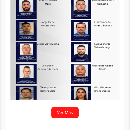
Requerido OIJ Puntarenas:
2069-2026
Agosto 03, 2026
Persona requerida
La Delegación Regional de
Puntarenas del Organismo de
Investigación
Ver más
Ver Más