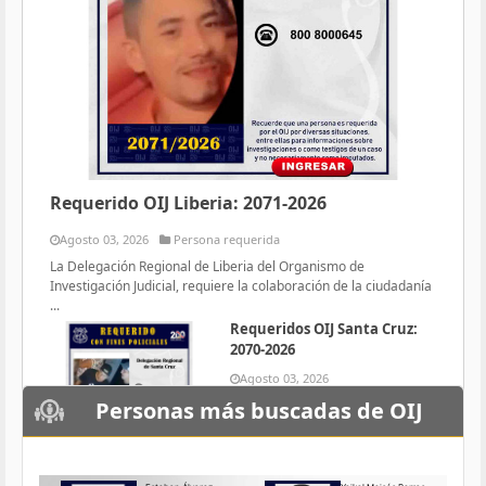
Requerido OIJ Liberia: 2071-2026
Agosto 03, 2026
Persona requerida
La Delegación Regional de Liberia del Organismo de
Investigación Judicial, requiere la colaboración de la ciudadanía
...
Requeridos OIJ Santa Cruz:
2070-2026
Agosto 03, 2026
Persona requerida
Personas más buscadas de OIJ
La Delegación Regional de Santa
Cruz del Organismo de
Investigación