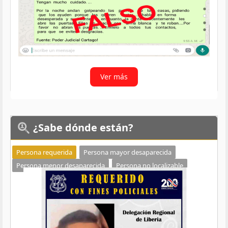
Ver más
¿Sabe
dónde están?
Persona requerida
Persona mayor desaparecida
Persona menor desaparecida
Persona no localizable