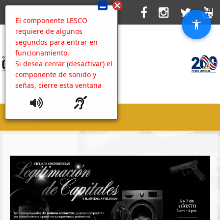
El componente LESCO
requiere de algunos
segundos para entrar en
funcionamiento.
Si desea cerrar (desactivar) el
componente de sonido y
señas, cierre esta ventana
MENU