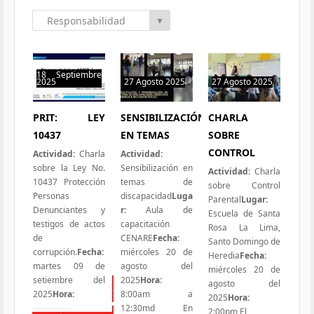
Responsabilidad
▼
Social
18 Septiembre
2025
27 Agosto 2025
27 Agosto 2025
0 hit
1 hit
1 hit
PRIT: LEY
SENSIBILIZACIÓN
CHARLA
10437
EN TEMAS
SOBRE
CONTROL
Actividad:
Charla
Actividad:
sobre la Ley No.
Sensibilización en
Actividad:
Charla
10437 Protección
temas de
sobre Control
Personas
discapacidad
Luga
Parental
Lugar:
Denunciantes y
r:
Aula de
Escuela de Santa
testigos de actos
capacitación
Rosa La Lima,
de
CENARE
Fecha:
Santo Domingo de
corrupción.
Fecha:
miércoles 20 de
Heredia
Fecha:
martes 09 de
agosto del
miércoles 20 de
setiembre del
2025
Hora:
agosto del
Todas las Iniciativas
2025
Hora:
8:00am a
2025
Hora:
12:30md En
2:00pm El