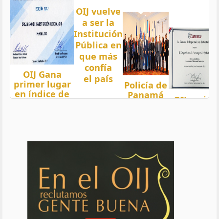
OIJ vuelve
a ser la
Institución
Pública en
que más
confía
OIJ Gana
el país
primer lugar
Policía de
en índice de
Panamá
OIJ mejor
Transparencia
condecora
funcionari
2018 del país
a
del año
con nota 97,5
Oficiales
de OIJ