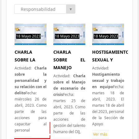
Responsabilidad
▼
Social
18 Mayo 2023
18 Mayo 2023
18 Mayo 2023
0 hit
0 hit
0 hit
CHARLA
CHARLA
HOSTIGAMIENTO
SOBRE LA
SOBRE EL
SEXUAL Y
MANEJO
Actividad:
Charla
Actividad:
sobre la
Hostigamiento
Actividad:
Charla
personalidad y
sexual y trabajo
sobre el Manejo
su relación con el
en equipo
Fecha:
de escenario de
delito
Fecha:
martes 18 de
crisis
Fecha:
miércoles 26 de
abril, 2023. El
martes 25 de
abril, 2023. Como
martes 18 de abril
abril, 2023. Como
parte de las
del 2023, personal
parte de las
acciones para
de la Sección de
acciones de
capacitar al
Apoyo
gestión del talento
Todas las Iniciativas
personal
humano del OIJ,
Ver más