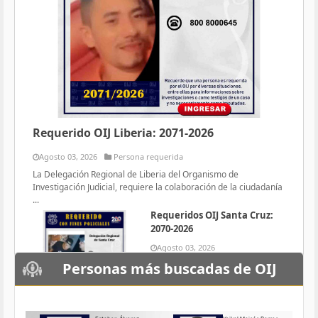
Requerido OIJ Liberia: 2071-2026
Agosto 03, 2026
Persona requerida
La Delegación Regional de Liberia del Organismo de
Investigación Judicial, requiere la colaboración de la ciudadanía
...
Requeridos OIJ Santa Cruz:
2070-2026
Agosto 03, 2026
Persona requerida
Personas más buscadas de OIJ
La Delegación Regional de Santa
Cruz del Organismo de
Investigación