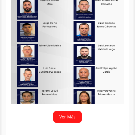
Requerido OIJ Puntarenas:
2069-2026
Agosto 03, 2026
Persona requerida
La Delegación Regional de
Puntarenas del Organismo de
Investigación
Ver más
Ver Más