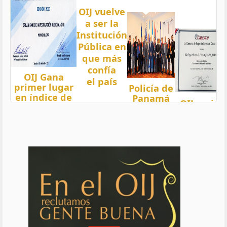
OIJ vuelve
a ser la
Institución
Pública en
que más
confía
OIJ Gana
el país
primer lugar
Policía de
en índice de
Panamá
OIJ mejor
Transparencia
condecora
funcionari
2018 del país
a
del año
con nota 97,5
Oficiales
de OIJ