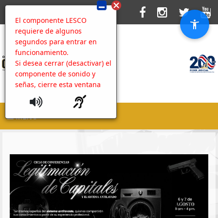
El componente LESCO
requiere de algunos
segundos para entrar en
funcionamiento.
Si desea cerrar (desactivar) el
componente de sonido y
señas, cierre esta ventana
MENU