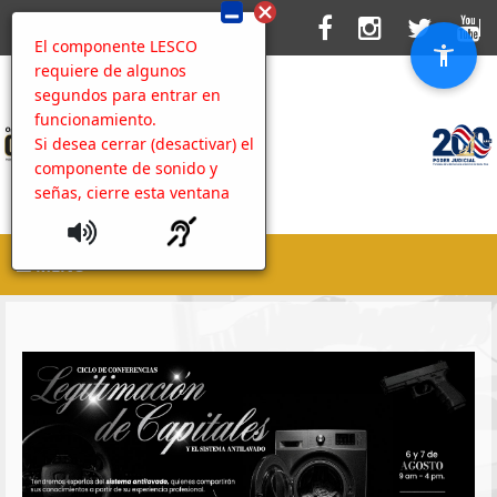
El componente LESCO
requiere de algunos
segundos para entrar en
funcionamiento.
Si desea cerrar (desactivar) el
componente de sonido y
señas, cierre esta ventana
MENU