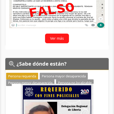
Ver más
¿Sabe
dónde están?
Persona requerida
Persona mayor desaparecida
Persona menor desaparecida
Persona no localizable