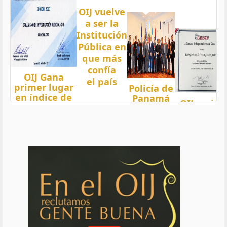
OIJ vuelve
a ser la
Institución
Pública en
que más
confía
OIJ Gana
el país
primer lugar
Policía de
en índice de
Panamá
OIJ mejor
Transparencia
condecora
funcionari
2018 del país
a
del año
con nota 97,5
Oficiales
de OIJ