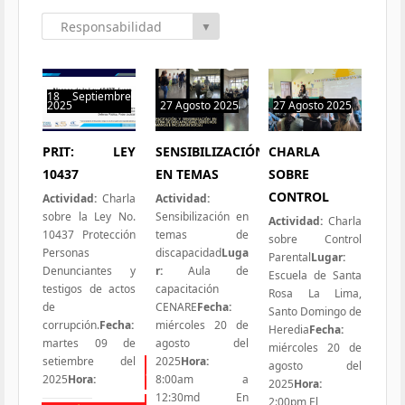
Responsabilidad
▼
Social
18 Septiembre
2025
27 Agosto 2025
27 Agosto 2025
0 hit
0 hit
0 hit
PRIT: LEY
SENSIBILIZACIÓN
CHARLA
10437
EN TEMAS
SOBRE
CONTROL
Actividad:
Charla
Actividad:
sobre la Ley No.
Sensibilización en
Actividad:
Charla
10437 Protección
temas de
sobre Control
Personas
discapacidad
Luga
Parental
Lugar:
Denunciantes y
r:
Aula de
Escuela de Santa
testigos de actos
capacitación
Rosa La Lima,
de
CENARE
Fecha:
Santo Domingo de
corrupción.
Fecha:
miércoles 20 de
Heredia
Fecha:
martes 09 de
agosto del
miércoles 20 de
setiembre del
2025
Hora:
agosto del
Todas las Iniciativas
2025
Hora:
8:00am a
2025
Hora:
12:30md En
2:00pm El