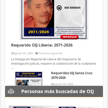
Requerido OIJ Liberia: 2071-2026
Agosto 03, 2026
Persona requerida
La Delegación Regional de Liberia del Organismo de
Investigación Judicial, requiere la colaboración de la ciudadanía
...
Requeridos OIJ Santa Cruz:
2070-2026
Agosto 03, 2026
Persona requerida
Personas más buscadas de OIJ
La Delegación Regional de Santa
Cruz del Organismo de
Investigación