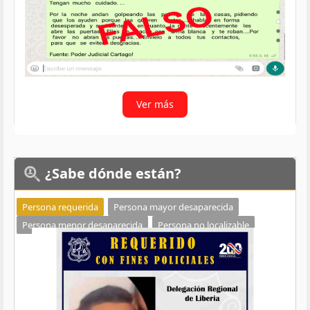
Ver más
¿Sabe
dónde están?
Persona requerida
Persona mayor desaparecida
Persona menor desaparecida
Persona no localizable