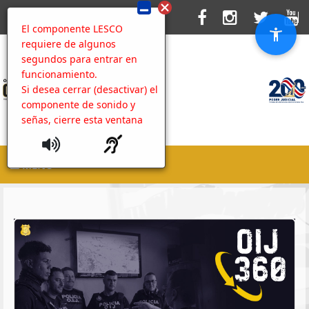
El componente LESCO
requiere de algunos
segundos para entrar en
funcionamiento.
Si desea cerrar (desactivar) el
componente de sonido y
señas, cierre esta ventana
MENU