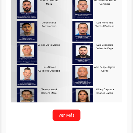
Requerido OIJ Puntarenas:
2069-2026
Agosto 03, 2026
Persona requerida
La Delegación Regional de
Puntarenas del Organismo de
Investigación
Ver más
Ver Más