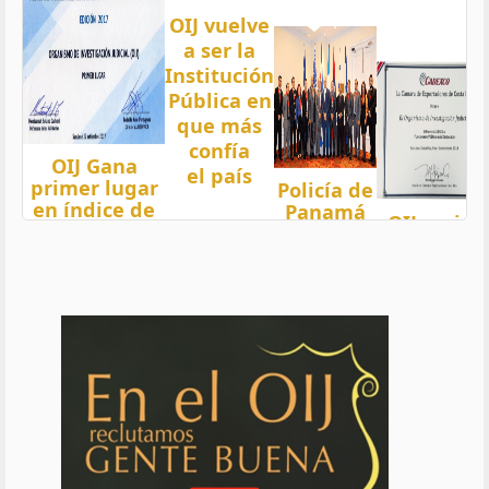
OIJ vuelve
a ser la
Institución
Pública en
que más
confía
OIJ Gana
el país
primer lugar
Policía de
en índice de
Panamá
OIJ mejor
Transparencia
condecora
funcionari
2018 del país
a
del año
con nota 97,5
Oficiales
de OIJ