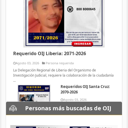
Requerido OIJ Liberia: 2071-2026
Agosto 03, 2026
Persona requerida
La Delegación Regional de Liberia del Organismo de
Investigación Judicial, requiere la colaboración de la ciudadanía
...
Requeridos OIJ Santa Cruz:
2070-2026
Agosto 03, 2026
Persona requerida
Personas más buscadas de OIJ
La Delegación Regional de Santa
Cruz del Organismo de
Investigación