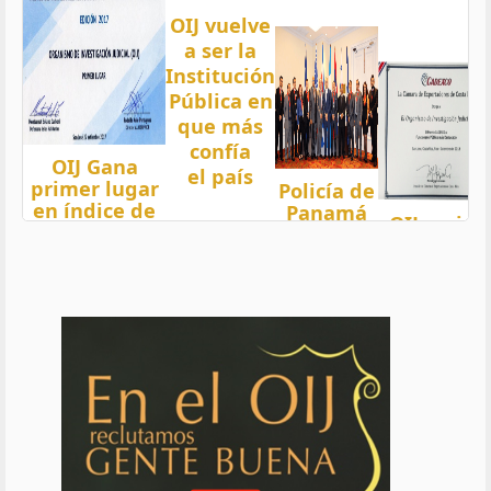
OIJ vuelve
a ser la
Institución
Pública en
que más
confía
OIJ Gana
el país
primer lugar
Policía de
en índice de
Panamá
OIJ mejor
Transparencia
condecora
funcionari
2018 del país
a
del año
con nota 97,5
Oficiales
de OIJ