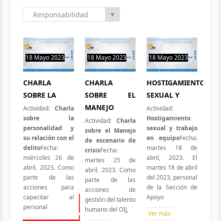
Responsabilidad
▼
Social
18 Mayo 2023
18 Mayo 2023
18 Mayo 2023
1 hit
0 hit
0 hit
CHARLA
CHARLA
HOSTIGAMIENTO
SOBRE LA
SOBRE EL
SEXUAL Y
MANEJO
Actividad:
Charla
Actividad:
sobre la
Hostigamiento
Actividad:
Charla
personalidad y
sexual y trabajo
sobre el Manejo
su relación con el
en equipo
Fecha:
de escenario de
delito
Fecha:
martes 18 de
crisis
Fecha:
miércoles 26 de
abril, 2023. El
martes 25 de
abril, 2023. Como
martes 18 de abril
abril, 2023. Como
parte de las
del 2023, personal
parte de las
acciones para
de la Sección de
acciones de
capacitar al
Apoyo
gestión del talento
Todas las Iniciativas
personal
humano del OIJ,
Ver más