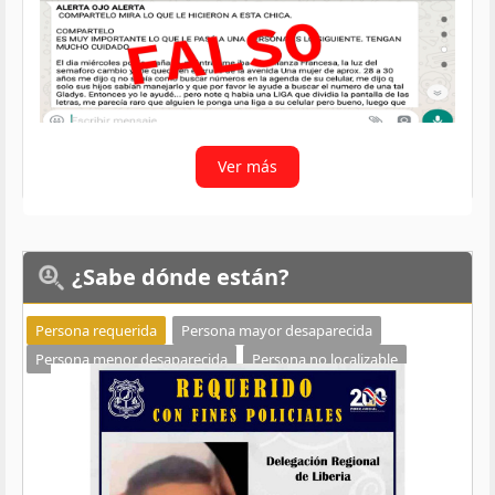
Ver más
¿Sabe
dónde están?
Persona requerida
Persona mayor desaparecida
Persona menor desaparecida
Persona no localizable