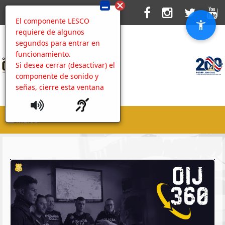
El componente LESCO
requiere de algunos
segundos para entrar en
funcionamiento.
Si desea cerrar (desactivar) el
componente de sonido y
señas, cierre esta ventana
MENU