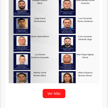
Requerido OIJ Puntarenas:
2069-2026
Agosto 03, 2026
Persona requerida
La Delegación Regional de
Puntarenas del Organismo de
Investigación
Ver más
Ver Más