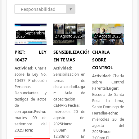
Responsabilidad
▼
Social
18 Septiembre
2025
27 Agosto 2025
27 Agosto 2025
0 hit
1 hit
1 hit
PRIT: LEY
SENSIBILIZACIÓN
CHARLA
10437
EN TEMAS
SOBRE
CONTROL
Actividad:
Charla
Actividad:
sobre la Ley No.
Sensibilización en
Actividad:
Charla
10437 Protección
temas de
sobre Control
Personas
discapacidad
Luga
Parental
Lugar:
Denunciantes y
r:
Aula de
Escuela de Santa
testigos de actos
capacitación
Rosa La Lima,
de
CENARE
Fecha:
Santo Domingo de
corrupción.
Fecha:
miércoles 20 de
Heredia
Fecha:
martes 09 de
agosto del
miércoles 20 de
setiembre del
2025
Hora:
agosto del
Todas las Iniciativas
2025
Hora:
8:00am a
2025
Hora:
12:30md En
2:00pm El