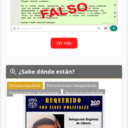
Ver más
¿Sabe
dónde están?
Persona requerida
Persona mayor desaparecida
Persona menor desaparecida
Persona no localizable