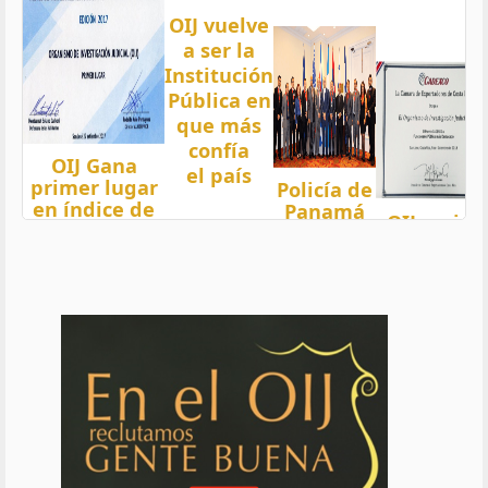
OIJ vuelve
a ser la
Institución
Pública en
que más
confía
OIJ Gana
el país
primer lugar
Policía de
en índice de
Panamá
OIJ mejor
Transparencia
condecora
funcionari
2018 del país
a
del año
con nota 97,5
Oficiales
de OIJ