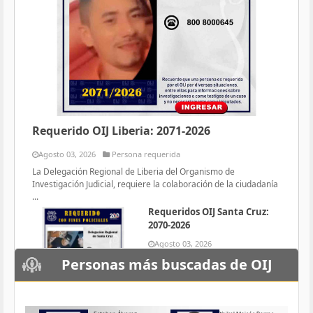
Requerido OIJ Liberia: 2071-2026
Agosto 03, 2026
Persona requerida
La Delegación Regional de Liberia del Organismo de
Investigación Judicial, requiere la colaboración de la ciudadanía
...
Requeridos OIJ Santa Cruz:
2070-2026
Agosto 03, 2026
Persona requerida
Personas más buscadas de OIJ
La Delegación Regional de Santa
Cruz del Organismo de
Investigación