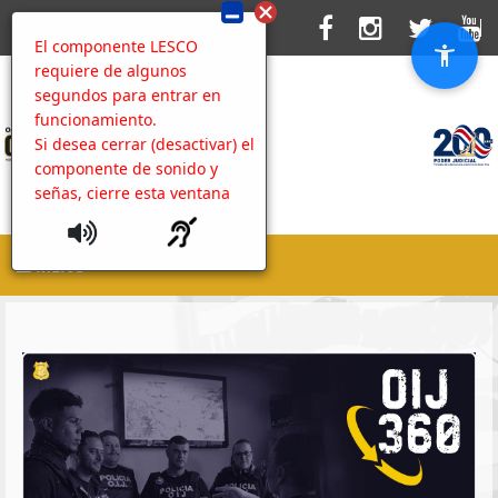
El componente LESCO
requiere de algunos
segundos para entrar en
funcionamiento.
Si desea cerrar (desactivar) el
componente de sonido y
señas, cierre esta ventana
MENU