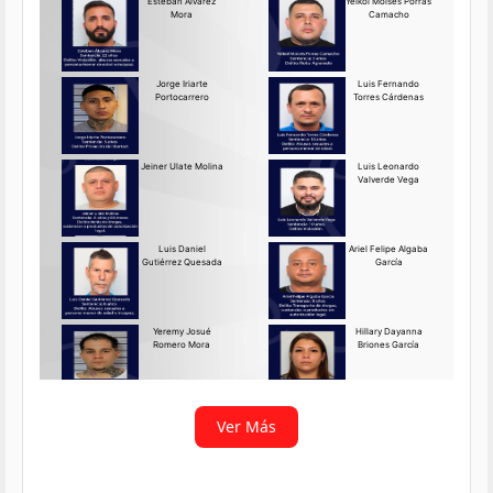
Requerido OIJ Puntarenas:
2069-2026
Agosto 03, 2026
Persona requerida
La Delegación Regional de
Puntarenas del Organismo de
Investigación
Ver más
Ver Más