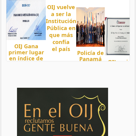
OIJ vuelve
a ser la
Institución
Pública en
que más
confía
OIJ Gana
el país
primer lugar
Policía de
en índice de
Panamá
OIJ mejor
Transparencia
condecora
funcionari
2018 del país
a
del año
con nota 97,5
Oficiales
de OIJ