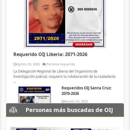
Requerido OIJ Liberia: 2071-2026
Agosto 03, 2026
Persona requerida
La Delegación Regional de Liberia del Organismo de
Investigación Judicial, requiere la colaboración de la ciudadanía
...
Requeridos OIJ Santa Cruz:
2070-2026
Agosto 03, 2026
Persona requerida
Personas más buscadas de OIJ
La Delegación Regional de Santa
Cruz del Organismo de
Investigación