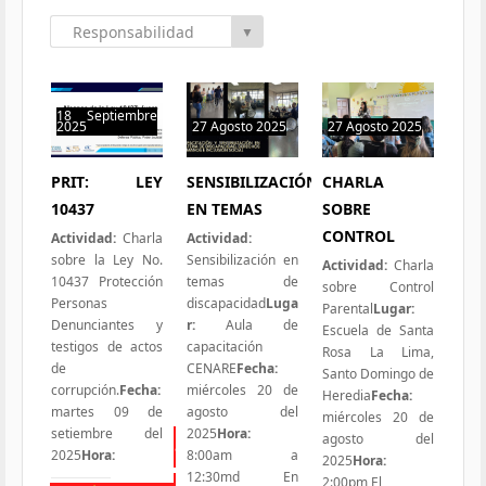
Responsabilidad
▼
Social
18 Septiembre
2025
27 Agosto 2025
27 Agosto 2025
0 hit
0 hit
0 hit
PRIT: LEY
SENSIBILIZACIÓN
CHARLA
10437
EN TEMAS
SOBRE
CONTROL
Actividad:
Charla
Actividad:
sobre la Ley No.
Sensibilización en
Actividad:
Charla
10437 Protección
temas de
sobre Control
Personas
discapacidad
Luga
Parental
Lugar:
Denunciantes y
r:
Aula de
Escuela de Santa
testigos de actos
capacitación
Rosa La Lima,
de
CENARE
Fecha:
Santo Domingo de
corrupción.
Fecha:
miércoles 20 de
Heredia
Fecha:
martes 09 de
agosto del
miércoles 20 de
setiembre del
2025
Hora:
agosto del
Todas las Iniciativas
2025
Hora:
8:00am a
2025
Hora:
12:30md En
2:00pm El