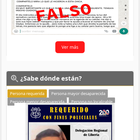
Ver más
¿Sabe
dónde están?
Persona requerida
Persona mayor desaparecida
Persona menor desaparecida
Persona no localizable