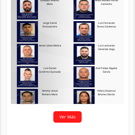
Requerido OIJ Puntarenas:
2069-2026
Agosto 03, 2026
Persona requerida
La Delegación Regional de
Puntarenas del Organismo de
Investigación
Ver más
Ver Más