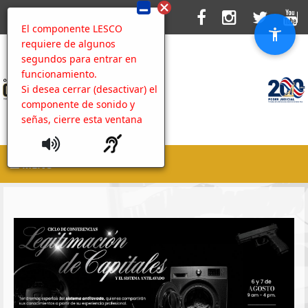
El componente LESCO
requiere de algunos
segundos para entrar en
funcionamiento.
Si desea cerrar (desactivar) el
componente de sonido y
señas, cierre esta ventana
MENU