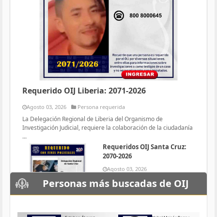
Requerido OIJ Liberia: 2071-2026
Agosto 03, 2026
Persona requerida
La Delegación Regional de Liberia del Organismo de
Investigación Judicial, requiere la colaboración de la ciudadanía
...
Requeridos OIJ Santa Cruz:
2070-2026
Agosto 03, 2026
Persona requerida
Personas más buscadas de OIJ
La Delegación Regional de Santa
Cruz del Organismo de
Investigación