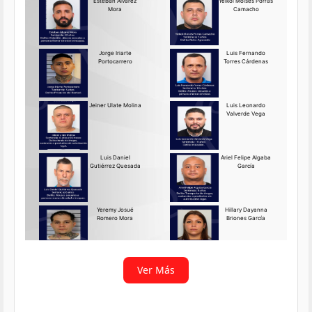
Requerido OIJ Puntarenas:
2069-2026
Agosto 03, 2026
Persona requerida
La Delegación Regional de
Puntarenas del Organismo de
Investigación
Ver más
Ver Más