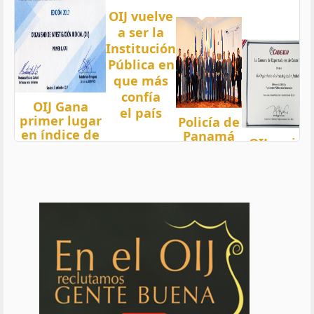
OIJ vuelve
a ser la
Institución
Pública en
que más
confía
OIJ Gana
el país
primer lugar
Policía de
en índice de
Panamá
OIJ mejor
Transparencia
condecora
funcionari
2018 del país
a
del año
con nota 97,5
Oficiales
de OIJ