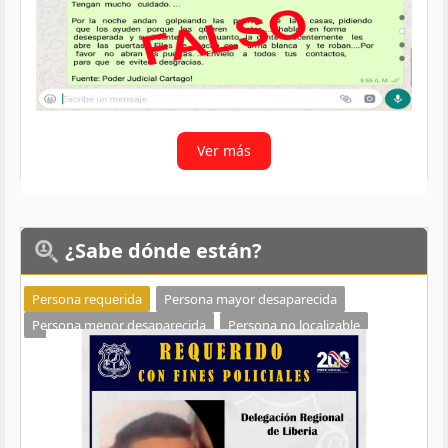
Ver más
¿Sabe
dónde están?
Persona requerida
Persona mayor desaparecida
Persona menor desaparecida
Persona no localizable