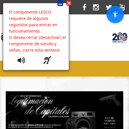
El componente LESCO
requiere de algunos
segundos para entrar en
funcionamiento.
Si desea cerrar (desactivar) el
componente de sonido y
señas, cierre esta ventana
MENU