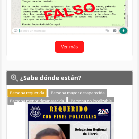
Ver más
¿Sabe
dónde están?
Persona requerida
Persona mayor desaparecida
Persona menor desaparecida
Persona no localizable