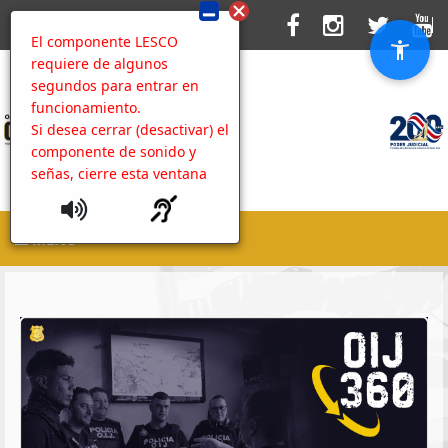
El componente LESCO
requiere de algunos
segundos para entrar en
funcionamiento.
Si desea cerrar (desactivar) el
componente de sonido y
señas, cierre esta ventana
MENU