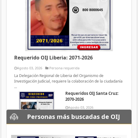
Requerido OIJ Liberia: 2071-2026
Agosto 03, 2026
Persona requerida
La Delegación Regional de Liberia del Organismo de
Investigación Judicial, requiere la colaboración de la ciudadanía
...
Requeridos OIJ Santa Cruz:
2070-2026
Agosto 03, 2026
Persona requerida
Personas más buscadas de OIJ
La Delegación Regional de Santa
Cruz del Organismo de
Investigación