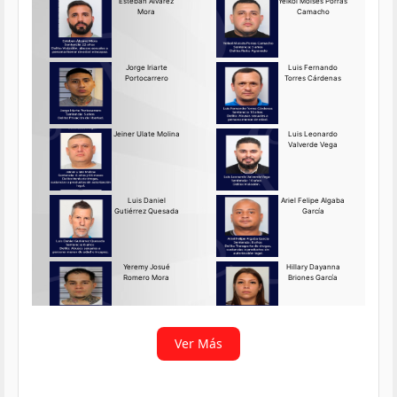
Requerido OIJ Puntarenas:
2069-2026
Agosto 03, 2026
Persona requerida
La Delegación Regional de
Puntarenas del Organismo de
Investigación
Ver más
Ver Más