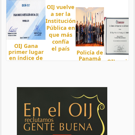
OIJ vuelve
a ser la
Institución
Pública en
que más
confía
OIJ Gana
el país
primer lugar
Policía de
en índice de
Panamá
OIJ mejor
Transparencia
condecora
funcionari
2018 del país
a
del año
con nota 97,5
Oficiales
de OIJ