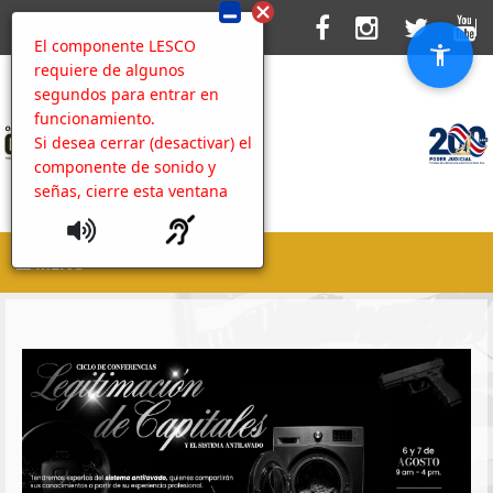
El componente LESCO
requiere de algunos
segundos para entrar en
funcionamiento.
Si desea cerrar (desactivar) el
componente de sonido y
señas, cierre esta ventana
MENU