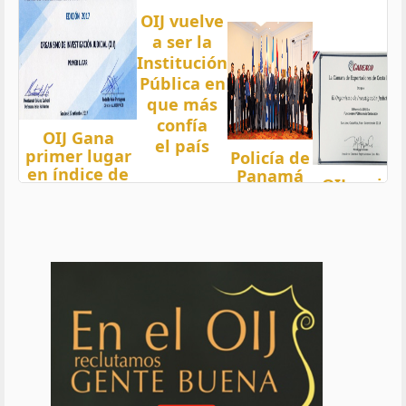
OIJ vuelve
a ser la
Institución
Pública en
que más
confía
OIJ Gana
el país
primer lugar
Policía de
en índice de
Panamá
OIJ mejor
Transparencia
condecora
funcionari
2018 del país
a
del año
con nota 97,5
Oficiales
de OIJ