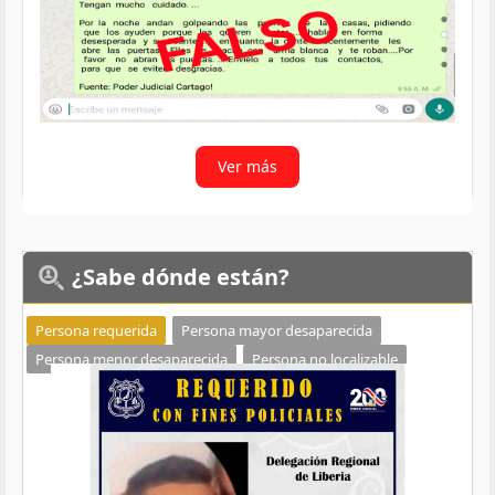
Ver más
¿Sabe
dónde están?
Persona requerida
Persona mayor desaparecida
Persona menor desaparecida
Persona no localizable