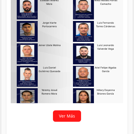
Requerido OIJ Puntarenas:
2069-2026
Agosto 03, 2026
Persona requerida
La Delegación Regional de
Puntarenas del Organismo de
Investigación
Ver más
Ver Más