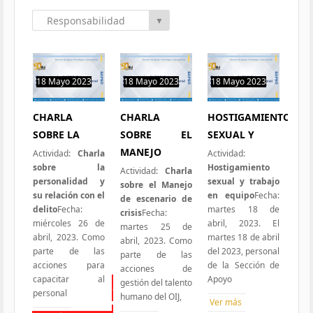
Responsabilidad
▼
Social
18 Mayo 2023
18 Mayo 2023
18 Mayo 2023
0 hit
0 hit
0 hit
CHARLA
CHARLA
HOSTIGAMIENTO
SOBRE LA
SOBRE EL
SEXUAL Y
MANEJO
Actividad:
Charla
Actividad:
sobre la
Hostigamiento
Actividad:
Charla
personalidad y
sexual y trabajo
sobre el Manejo
su relación con el
en equipo
Fecha:
de escenario de
delito
Fecha:
martes 18 de
crisis
Fecha:
miércoles 26 de
abril, 2023. El
martes 25 de
abril, 2023. Como
martes 18 de abril
abril, 2023. Como
parte de las
del 2023, personal
parte de las
acciones para
de la Sección de
acciones de
capacitar al
Apoyo
gestión del talento
Todas las Iniciativas
personal
humano del OIJ,
Ver más