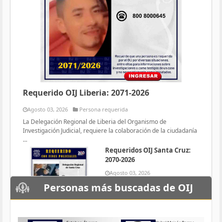
Requerido OIJ Liberia: 2071-2026
Agosto 03, 2026
Persona requerida
La Delegación Regional de Liberia del Organismo de
Investigación Judicial, requiere la colaboración de la ciudadanía
...
Requeridos OIJ Santa Cruz:
2070-2026
Agosto 03, 2026
Persona requerida
Personas más buscadas de OIJ
La Delegación Regional de Santa
Cruz del Organismo de
Investigación