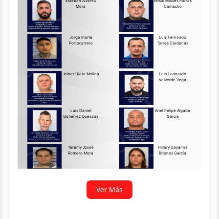
Requerido OIJ Puntarenas:
2069-2026
Agosto 03, 2026
Persona requerida
La Delegación Regional de
Puntarenas del Organismo de
Investigación
Ver más
Ver Más