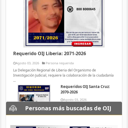
Requerido OIJ Liberia: 2071-2026
Agosto 03, 2026
Persona requerida
La Delegación Regional de Liberia del Organismo de
Investigación Judicial, requiere la colaboración de la ciudadanía
...
Requeridos OIJ Santa Cruz:
2070-2026
Agosto 03, 2026
Persona requerida
Personas más buscadas de OIJ
La Delegación Regional de Santa
Cruz del Organismo de
Investigación