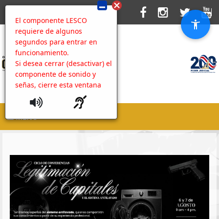
El componente LESCO
requiere de algunos
segundos para entrar en
funcionamiento.
Si desea cerrar (desactivar) el
componente de sonido y
señas, cierre esta ventana
MENU