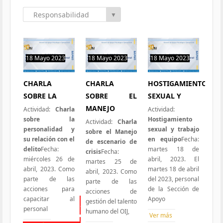
Responsabilidad
▼
Social
18 Mayo 2023
18 Mayo 2023
18 Mayo 2023
0 hit
0 hit
0 hit
CHARLA
CHARLA
HOSTIGAMIENTO
SOBRE LA
SOBRE EL
SEXUAL Y
MANEJO
Actividad:
Charla
Actividad:
sobre la
Hostigamiento
Actividad:
Charla
personalidad y
sexual y trabajo
sobre el Manejo
su relación con el
en equipo
Fecha:
de escenario de
delito
Fecha:
martes 18 de
crisis
Fecha:
miércoles 26 de
abril, 2023. El
martes 25 de
abril, 2023. Como
martes 18 de abril
abril, 2023. Como
parte de las
del 2023, personal
parte de las
acciones para
de la Sección de
acciones de
capacitar al
Apoyo
gestión del talento
Todas las Iniciativas
personal
humano del OIJ,
Ver más