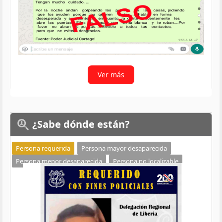
Ver más
¿Sabe
dónde están?
Persona requerida
Persona mayor desaparecida
Persona menor desaparecida
Persona no localizable