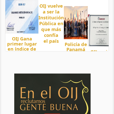
OIJ vuelve
a ser la
Institución
Pública en
que más
confía
OIJ Gana
el país
primer lugar
Policía de
en índice de
Panamá
OIJ mejor
Transparencia
condecora
funcionari
2018 del país
a
del año
con nota 97,5
Oficiales
de OIJ