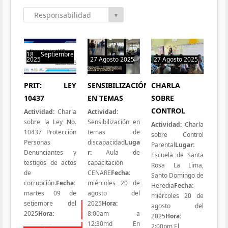
Responsabilidad
▼
Social
18 Septiembre
2025
27 Agosto 2025
27 Agosto 2025
0 hit
0 hit
2 hits
PRIT: LEY
SENSIBILIZACIÓN
CHARLA
10437
EN TEMAS
SOBRE
CONTROL
Actividad:
Charla
Actividad:
sobre la Ley No.
Sensibilización en
Actividad:
Charla
10437 Protección
temas de
sobre Control
Personas
discapacidad
Luga
Parental
Lugar:
Denunciantes y
r:
Aula de
Escuela de Santa
testigos de actos
capacitación
Rosa La Lima,
de
CENARE
Fecha:
Santo Domingo de
corrupción.
Fecha:
miércoles 20 de
Heredia
Fecha:
martes 09 de
agosto del
miércoles 20 de
setiembre del
2025
Hora:
agosto del
Todas las Iniciativas
2025
Hora:
8:00am a
2025
Hora:
12:30md En
2:00pm El