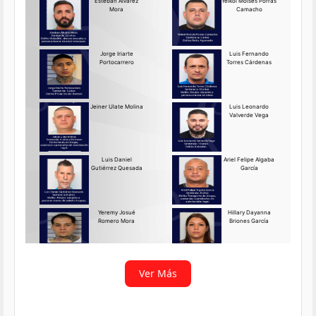
Requerido OIJ Puntarenas:
2069-2026
Agosto 03, 2026
Persona requerida
La Delegación Regional de
Puntarenas del Organismo de
Investigación
Ver más
Ver Más