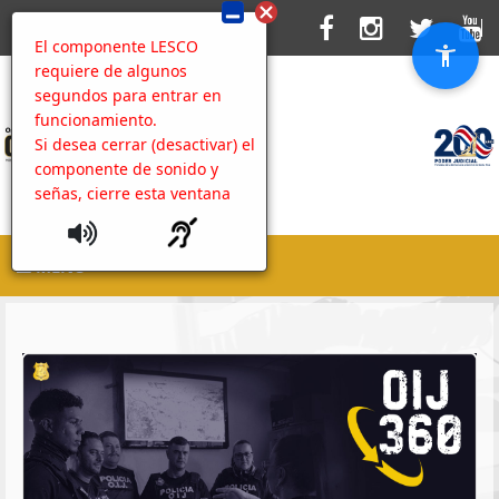
El componente LESCO
requiere de algunos
segundos para entrar en
funcionamiento.
Si desea cerrar (desactivar) el
componente de sonido y
señas, cierre esta ventana
MENU