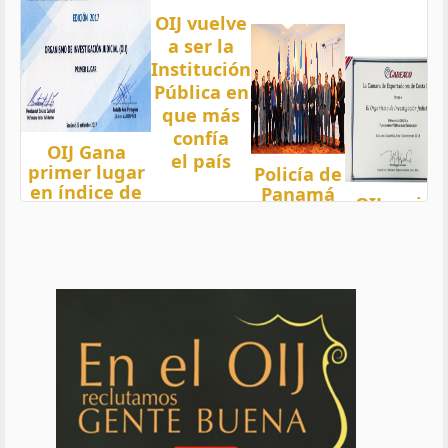
OIJ vuelve
a ser la
Institución
Pública en
que más
confía
OIJ Gana
el país
primer lugar
Policía de
en índice de
Panamá
OIJ mejor
Transparencia
condecora
funcionari
2018 del país
a
del año
con nota 97,5
Oficiales
de OIJ