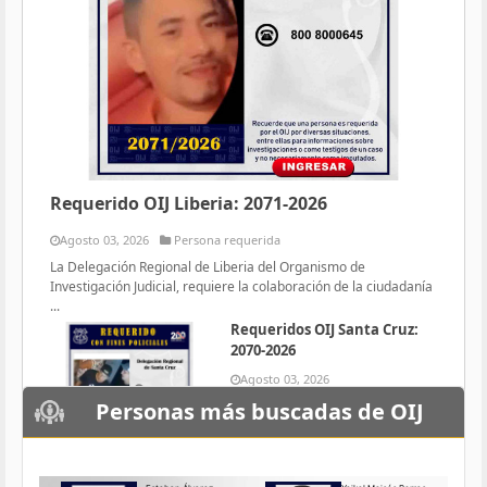
Requerido OIJ Liberia: 2071-2026
Agosto 03, 2026
Persona requerida
La Delegación Regional de Liberia del Organismo de
Investigación Judicial, requiere la colaboración de la ciudadanía
...
Requeridos OIJ Santa Cruz:
2070-2026
Agosto 03, 2026
Persona requerida
Personas más buscadas de OIJ
La Delegación Regional de Santa
Cruz del Organismo de
Investigación