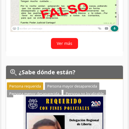
Ver más
¿Sabe
dónde están?
Persona requerida
Persona mayor desaparecida
Persona menor desaparecida
Persona no localizable