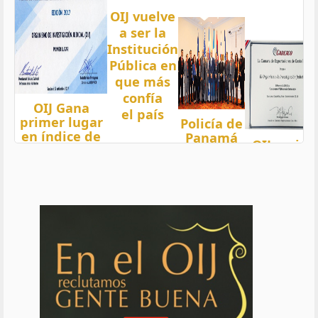
OIJ vuelve
a ser la
Institución
Pública en
que más
confía
OIJ Gana
el país
primer lugar
Policía de
en índice de
Panamá
OIJ mejor
Transparencia
condecora
funcionari
2018 del país
a
del año
con nota 97,5
Oficiales
de OIJ