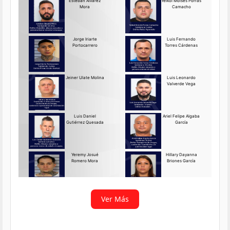
Requerido OIJ Puntarenas:
2069-2026
Agosto 03, 2026
Persona requerida
La Delegación Regional de
Puntarenas del Organismo de
Investigación
Ver más
Ver Más