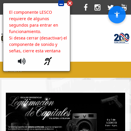
El componente LESCO
requiere de algunos
segundos para entrar en
funcionamiento.
Si desea cerrar (desactivar) el
componente de sonido y
señas, cierre esta ventana
MENU