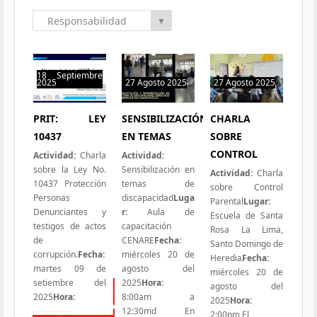
Responsabilidad
▼
Social
18 Septiembre
2025
27 Agosto 2025
27 Agosto 2025
0 hit
0 hit
1 hit
PRIT: LEY
SENSIBILIZACIÓN
CHARLA
10437
EN TEMAS
SOBRE
CONTROL
Actividad:
Charla
Actividad:
sobre la Ley No.
Sensibilización en
Actividad:
Charla
10437 Protección
temas de
sobre Control
Personas
discapacidad
Luga
Parental
Lugar:
Denunciantes y
r:
Aula de
Escuela de Santa
testigos de actos
capacitación
Rosa La Lima,
de
CENARE
Fecha:
Santo Domingo de
corrupción.
Fecha:
miércoles 20 de
Heredia
Fecha:
martes 09 de
agosto del
miércoles 20 de
setiembre del
2025
Hora:
agosto del
Todas las Iniciativas
2025
Hora:
8:00am a
2025
Hora:
12:30md En
2:00pm El