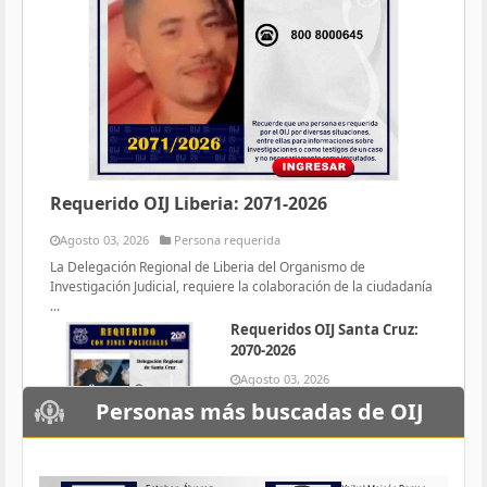
Requerido OIJ Liberia: 2071-2026
Agosto 03, 2026
Persona requerida
La Delegación Regional de Liberia del Organismo de
Investigación Judicial, requiere la colaboración de la ciudadanía
...
Requeridos OIJ Santa Cruz:
2070-2026
Agosto 03, 2026
Persona requerida
Personas más buscadas de OIJ
La Delegación Regional de Santa
Cruz del Organismo de
Investigación