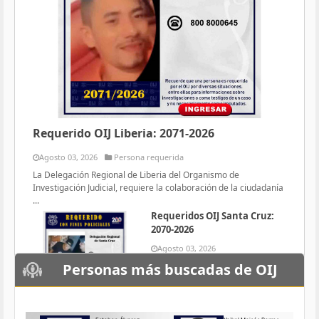
Requerido OIJ Liberia: 2071-2026
Agosto 03, 2026
Persona requerida
La Delegación Regional de Liberia del Organismo de
Investigación Judicial, requiere la colaboración de la ciudadanía
...
Requeridos OIJ Santa Cruz:
2070-2026
Agosto 03, 2026
Persona requerida
Personas más buscadas de OIJ
La Delegación Regional de Santa
Cruz del Organismo de
Investigación