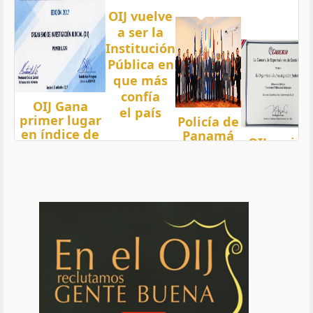
OIJ vuelve
a ser la
Institución
Pública en
que más
confía
OIJ Gana
el país
primer lugar
Policía de
en índice de
Panamá
OIJ mejor
Transparencia
condecora
funcionari
2018 del país
a
del año
con nota 97,5
Oficiales
de OIJ