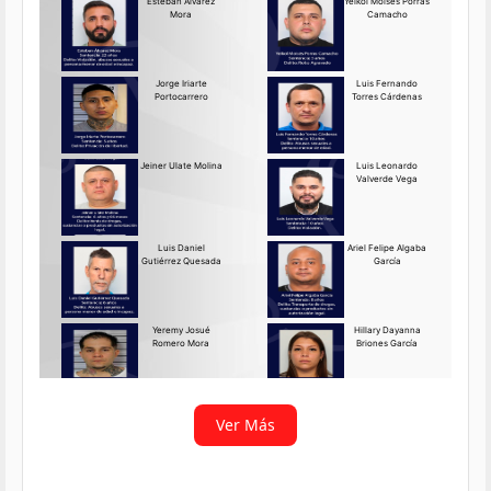
Requerido OIJ Puntarenas:
2069-2026
Agosto 03, 2026
Persona requerida
La Delegación Regional de
Puntarenas del Organismo de
Investigación
Ver más
Ver Más