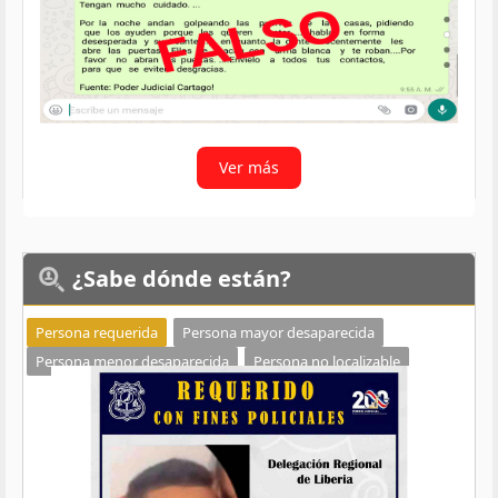
Ver más
¿Sabe
dónde están?
Persona requerida
Persona mayor desaparecida
Persona menor desaparecida
Persona no localizable