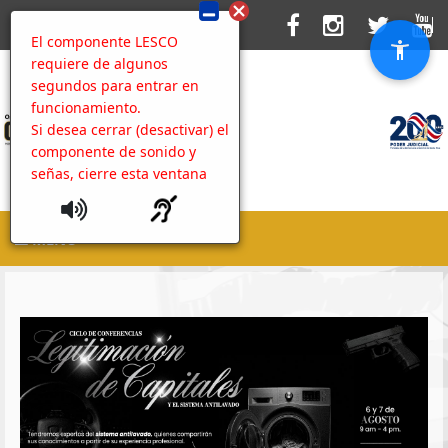
El componente LESCO
requiere de algunos
segundos para entrar en
funcionamiento.
Si desea cerrar (desactivar) el
componente de sonido y
señas, cierre esta ventana
MENU