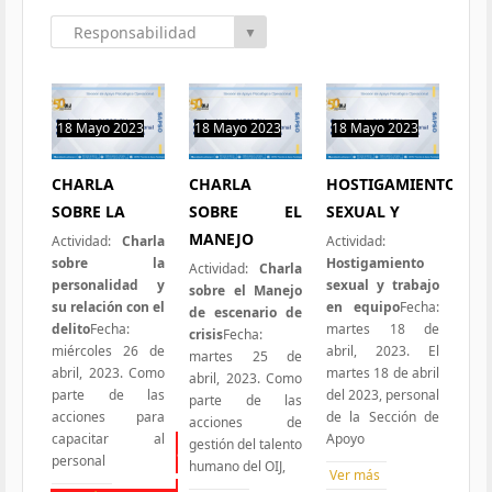
Responsabilidad
▼
Social
18 Mayo 2023
18 Mayo 2023
18 Mayo 2023
0 hit
0 hit
0 hit
CHARLA
CHARLA
HOSTIGAMIENTO
SOBRE LA
SOBRE EL
SEXUAL Y
MANEJO
Actividad:
Charla
Actividad:
sobre la
Hostigamiento
Actividad:
Charla
personalidad y
sexual y trabajo
sobre el Manejo
su relación con el
en equipo
Fecha:
de escenario de
delito
Fecha:
martes 18 de
crisis
Fecha:
miércoles 26 de
abril, 2023. El
martes 25 de
abril, 2023. Como
martes 18 de abril
abril, 2023. Como
parte de las
del 2023, personal
parte de las
acciones para
de la Sección de
acciones de
capacitar al
Apoyo
gestión del talento
Todas las Iniciativas
personal
humano del OIJ,
Ver más