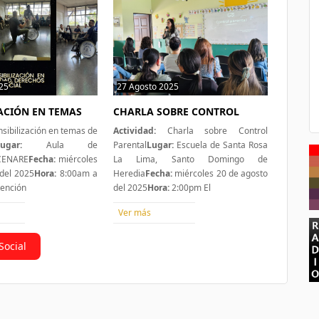
25
0 hit
27 Agosto 2025
1 hit
ZACIÓN EN TEMAS
CHARLA SOBRE CONTROL
sibilización en temas de
Actividad:
Charla sobre Control
ugar:
Aula de
Parental
Lugar:
Escuela de Santa Rosa
 CENARE
Fecha:
miércoles
La Lima, Santo Domingo de
del 2025
Hora:
8:00am a
Heredia
Fecha:
miércoles 20 de agosto
tención
del 2025
Hora:
2:00pm El
Ver más
Social