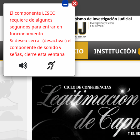
El componente LESCO
requiere de algunos
segundos para entrar en
funcionamiento.
Si desea cerrar (desactivar) el
componente de sonido y
I
NICIO
I
N
STITUCIÓN
señas, cierre esta ventana