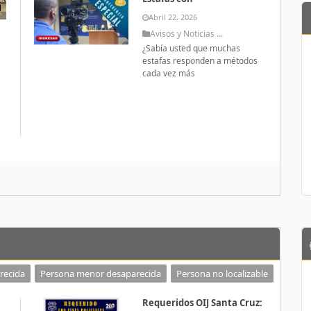
Abril 22, 2026
Avisos y Noticias ...
¿Sabía usted que muchas
estafas responden a métodos
cada vez más
a
recida
Persona menor desaparecida
Persona no localizable
Requeridos OIJ Santa Cruz: