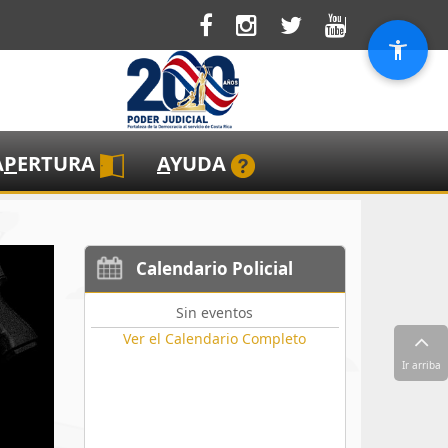
A
P
ERTURA
A
YUDA
Calendario Policial
Sin eventos
Ver el Calendario Completo
Ir arriba