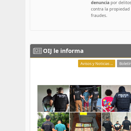
denuncia
por delito
contra la propiedad
fraudes.
OIJ
le informa
Avisos y Noticias ...
Boletín