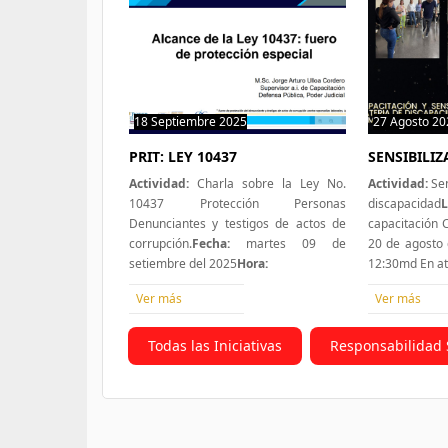
18 Septiembre 2025
0 hit
27 Agosto 20
PRIT: LEY 10437
SENSIBILI
Actividad:
Charla sobre la Ley No.
Actividad:
Sen
10437 Protección Personas
discapacidad
L
Denunciantes y testigos de actos de
capacitación
corrupción.
Fecha:
martes 09 de
20 de agosto 
setiembre del 2025
Hora:
12:30md En a
Ver más
Ver más
Todas las Iniciativas
Responsabilidad 