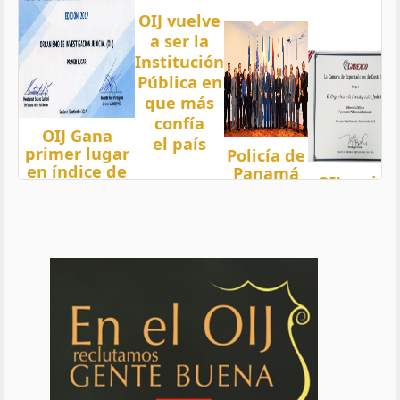
OIJ vuelve
a ser la
Institución
Pública en
que más
confía
OIJ Gana
el país
primer lugar
Policía de
en índice de
Panamá
OIJ mejor
Transparencia
condecora
funcionari
2018 del país
a
del año
con nota 97,5
Oficiales
de OIJ