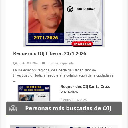
Requerido OIJ Liberia: 2071-2026
Agosto 03, 2026
Persona requerida
La Delegación Regional de Liberia del Organismo de
Investigación Judicial, requiere la colaboración de la ciudadanía
...
Requeridos OIJ Santa Cruz:
2070-2026
Agosto 03, 2026
Persona requerida
Personas más buscadas de OIJ
La Delegación Regional de Santa
Cruz del Organismo de
Investigación