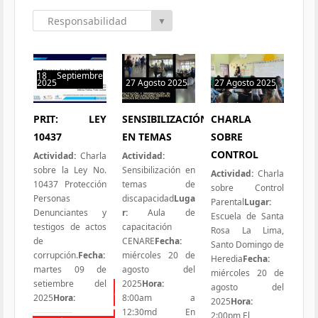
Responsabilidad
▼
Social
18 Septiembre
2025
27 Agosto 2025
27 Agosto 2025
0 hit
0 hit
0 hit
PRIT: LEY
SENSIBILIZACIÓN
CHARLA
10437
EN TEMAS
SOBRE
CONTROL
Actividad:
Charla
Actividad:
sobre la Ley No.
Sensibilización en
Actividad:
Charla
10437 Protección
temas de
sobre Control
Personas
discapacidad
Luga
Parental
Lugar:
Denunciantes y
r:
Aula de
Escuela de Santa
testigos de actos
capacitación
Rosa La Lima,
de
CENARE
Fecha:
Santo Domingo de
corrupción.
Fecha:
miércoles 20 de
Heredia
Fecha:
martes 09 de
agosto del
miércoles 20 de
setiembre del
2025
Hora:
agosto del
Todas las Iniciativas
2025
Hora:
8:00am a
2025
Hora:
12:30md En
2:00pm El