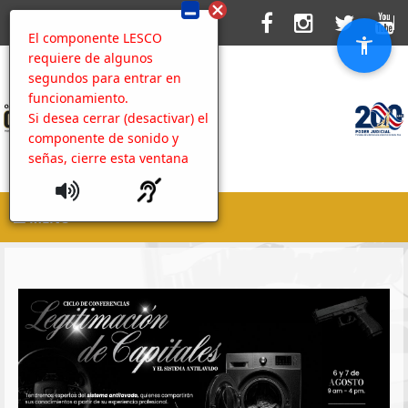
El componente LESCO
requiere de algunos
segundos para entrar en
funcionamiento.
Si desea cerrar (desactivar) el
componente de sonido y
señas, cierre esta ventana
MENU