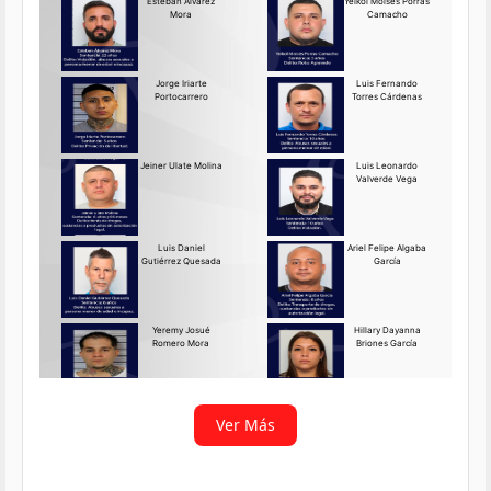
Requerido OIJ Puntarenas:
2069-2026
Agosto 03, 2026
Persona requerida
La Delegación Regional de
Puntarenas del Organismo de
Investigación
Ver más
Ver Más