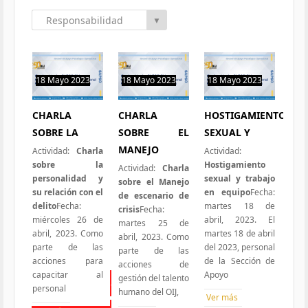
Responsabilidad
▼
Social
18 Mayo 2023
18 Mayo 2023
18 Mayo 2023
1 hit
0 hit
0 hit
CHARLA
CHARLA
HOSTIGAMIENTO
SOBRE LA
SOBRE EL
SEXUAL Y
MANEJO
Actividad:
Charla
Actividad:
sobre la
Hostigamiento
Actividad:
Charla
personalidad y
sexual y trabajo
sobre el Manejo
su relación con el
en equipo
Fecha:
de escenario de
delito
Fecha:
martes 18 de
crisis
Fecha:
miércoles 26 de
abril, 2023. El
martes 25 de
abril, 2023. Como
martes 18 de abril
abril, 2023. Como
parte de las
del 2023, personal
parte de las
acciones para
de la Sección de
acciones de
capacitar al
Apoyo
gestión del talento
Todas las Iniciativas
personal
humano del OIJ,
Ver más