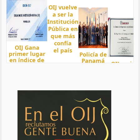
OIJ vuelve
a ser la
Institución
Pública en
que más
confía
OIJ Gana
el país
primer lugar
Policía de
en índice de
Panamá
OIJ mejor
Transparencia
condecora
funcionari
2018 del país
a
del año
con nota 97,5
Oficiales
de OIJ