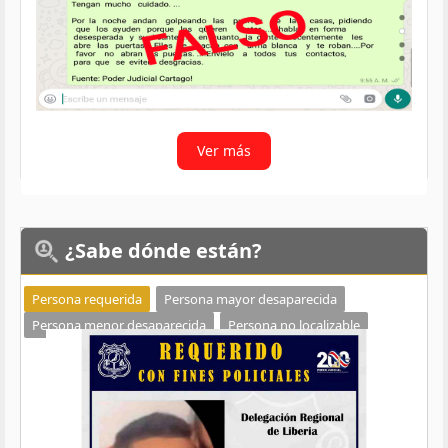
Ver más
¿Sabe
dónde están?
Persona requerida
Persona mayor desaparecida
Persona menor desaparecida
Persona no localizable