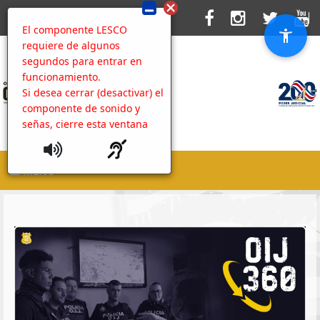
El componente LESCO
requiere de algunos
segundos para entrar en
funcionamiento.
Si desea cerrar (desactivar) el
componente de sonido y
señas, cierre esta ventana
MENU