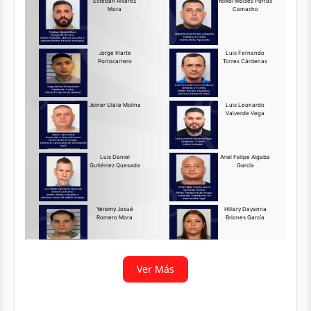
Requerido OIJ Puntarenas:
2069-2026
Agosto 03, 2026
Persona requerida
La Delegación Regional de
Puntarenas del Organismo de
Investigación
Ver más
Ver Más