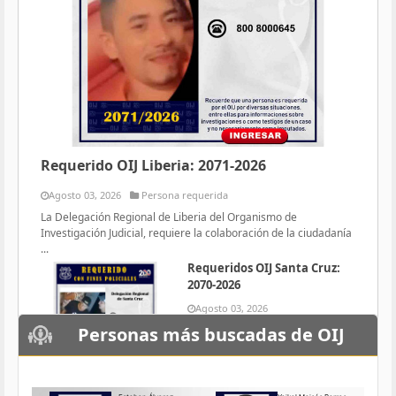
Requerido OIJ Liberia: 2071-2026
Agosto 03, 2026
Persona requerida
La Delegación Regional de Liberia del Organismo de
Investigación Judicial, requiere la colaboración de la ciudadanía
...
Requeridos OIJ Santa Cruz:
2070-2026
Agosto 03, 2026
Persona requerida
Personas más buscadas de OIJ
La Delegación Regional de Santa
Cruz del Organismo de
Investigación