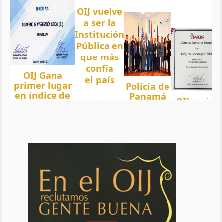
OIJ vuelve
a ser la
Institución
Pública en
que más
confía
OIJ Gana
el país
primer lugar
Policía de
en índice de
Panamá
OIJ mejor
Transparencia
condecora
funcionari
2018 del país
a
del año
con nota 97,5
Oficiales
de OIJ