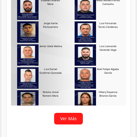
Requerido OIJ Puntarenas:
2069-2026
Agosto 03, 2026
Persona requerida
La Delegación Regional de
Puntarenas del Organismo de
Investigación
Ver más
Ver Más