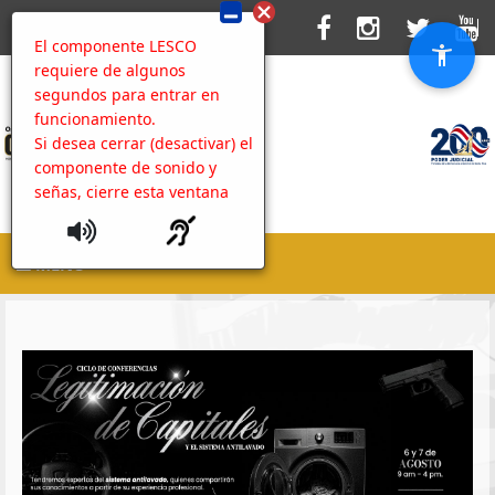
El componente LESCO
requiere de algunos
segundos para entrar en
funcionamiento.
Si desea cerrar (desactivar) el
componente de sonido y
señas, cierre esta ventana
MENU