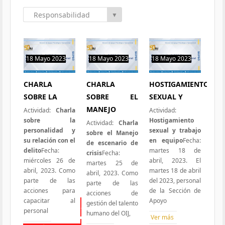
Responsabilidad
▼
Social
18 Mayo 2023
18 Mayo 2023
18 Mayo 2023
0 hit
0 hit
0 hit
CHARLA
CHARLA
HOSTIGAMIENTO
SOBRE LA
SOBRE EL
SEXUAL Y
MANEJO
Actividad:
Charla
Actividad:
sobre la
Hostigamiento
Actividad:
Charla
personalidad y
sexual y trabajo
sobre el Manejo
su relación con el
en equipo
Fecha:
de escenario de
delito
Fecha:
martes 18 de
crisis
Fecha:
miércoles 26 de
abril, 2023. El
martes 25 de
abril, 2023. Como
martes 18 de abril
abril, 2023. Como
parte de las
del 2023, personal
parte de las
acciones para
de la Sección de
acciones de
capacitar al
Apoyo
gestión del talento
Todas las Iniciativas
personal
humano del OIJ,
Ver más