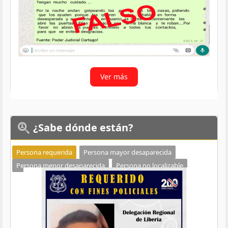
Ver más
¿Sabe
dónde están?
Persona requerida
Persona mayor desaparecida
Persona menor desaparecida
Persona no localizable