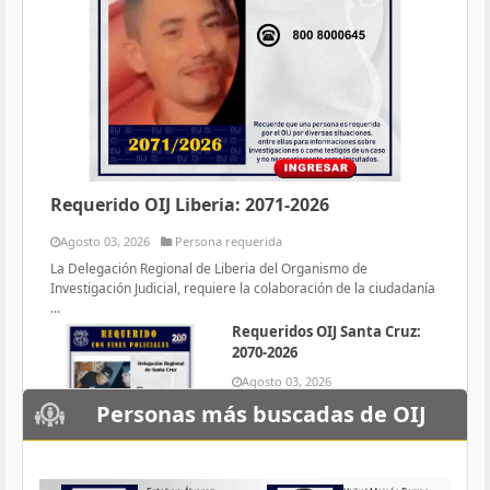
Requerido OIJ Liberia: 2071-2026
Agosto 03, 2026
Persona requerida
La Delegación Regional de Liberia del Organismo de
Investigación Judicial, requiere la colaboración de la ciudadanía
...
Requeridos OIJ Santa Cruz:
2070-2026
Agosto 03, 2026
Persona requerida
Personas más buscadas de OIJ
La Delegación Regional de Santa
Cruz del Organismo de
Investigación