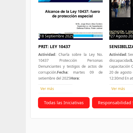
18 Septiembre 2025
0 hit
27 Agosto 20
PRIT: LEY 10437
SENSIBILI
Actividad:
Charla sobre la Ley No.
Actividad:
Sen
10437 Protección Personas
discapacidad
L
Denunciantes y testigos de actos de
capacitación
corrupción.
Fecha:
martes 09 de
20 de agosto 
setiembre del 2025
Hora:
12:30md En a
Ver más
Ver más
Todas las Iniciativas
Responsabilidad 