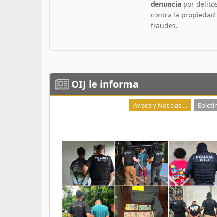
denuncia
por delito
contra la propiedad
fraudes.
OIJ
le informa
Avisos y Noticias ...
Boletín