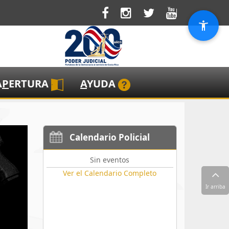
A
P
ERTURA
A
YUDA
Calendario Policial
Sin eventos
Ver el Calendario Completo
Ir arriba