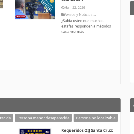
Abril 22, 2026
Avisos y Noticias ...
¿Sabía usted que muchas
estafas responden a métodos
cada vez más
a
recida
Persona menor desaparecida
Persona no localizable
Requeridos OIJ Santa Cruz: