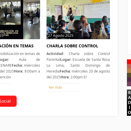
25
0 hit
27 Agosto 2025
0 hit
ZACIÓN EN TEMAS
CHARLA SOBRE CONTROL
sibilización en temas de
Actividad:
Charla sobre Control
ugar:
Aula de
Parental
Lugar:
Escuela de Santa Rosa
 CENARE
Fecha:
miércoles
La Lima, Santo Domingo de
del 2025
Hora:
8:00am a
Heredia
Fecha:
miércoles 20 de agosto
tención
del 2025
Hora:
2:00pm El
Ver más
Social