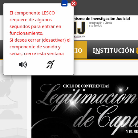
El componente LESCO
requiere de algunos
segundos para entrar en
funcionamiento.
Si desea cerrar (desactivar) el
componente de sonido y
I
NICIO
I
N
STITUCIÓN
señas, cierre esta ventana