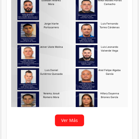
Requerido OIJ Puntarenas:
2069-2026
Agosto 03, 2026
Persona requerida
La Delegación Regional de
Puntarenas del Organismo de
Investigación
Ver más
Ver Más