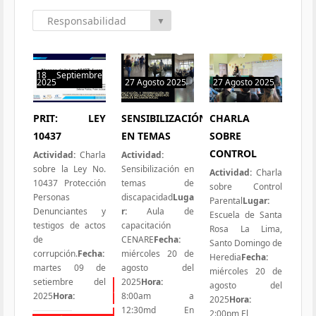
Responsabilidad
▼
Social
18 Septiembre
2025
27 Agosto 2025
27 Agosto 2025
0 hit
1 hit
2 hits
PRIT: LEY
SENSIBILIZACIÓN
CHARLA
10437
EN TEMAS
SOBRE
CONTROL
Actividad:
Charla
Actividad:
sobre la Ley No.
Sensibilización en
Actividad:
Charla
10437 Protección
temas de
sobre Control
Personas
discapacidad
Luga
Parental
Lugar:
Denunciantes y
r:
Aula de
Escuela de Santa
testigos de actos
capacitación
Rosa La Lima,
de
CENARE
Fecha:
Santo Domingo de
corrupción.
Fecha:
miércoles 20 de
Heredia
Fecha:
martes 09 de
agosto del
miércoles 20 de
setiembre del
2025
Hora:
agosto del
Todas las Iniciativas
2025
Hora:
8:00am a
2025
Hora:
12:30md En
2:00pm El