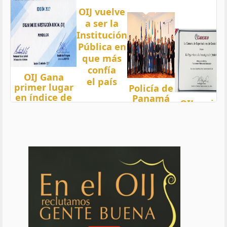
OIJ vuelve
a ser la
Institución
Pública en
que más
confía
OIJ Gana
el país
primer lugar
Policía de
en índice de
Panamá
OIJ mejor
Transparencia
condecora
funcionari
2018 del país
a
del año
con nota 97,5
Oficiales
de OIJ