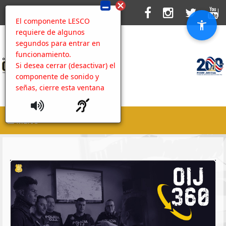
El componente LESCO
requiere de algunos
segundos para entrar en
funcionamiento.
Si desea cerrar (desactivar) el
componente de sonido y
señas, cierre esta ventana
MENU