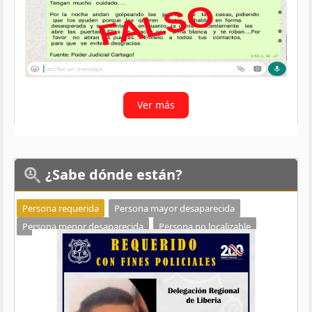
Ver más
¿Sabe
dónde están?
Persona requerida
Persona mayor desaparecida
Persona menor desaparecida
Persona no localizable