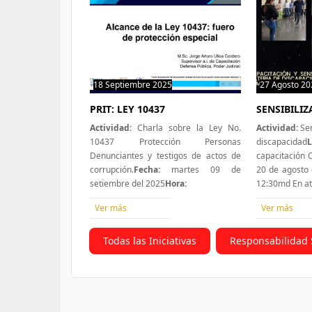
18 Septiembre 2025
0 hit
27 Agosto 20
PRIT: LEY 10437
SENSIBILI
Actividad:
Charla sobre la Ley No.
Actividad:
Sen
10437 Protección Personas
discapacidad
L
Denunciantes y testigos de actos de
capacitación
corrupción.
Fecha:
martes 09 de
20 de agosto 
setiembre del 2025
Hora:
12:30md En a
Ver más
Ver más
Todas las Iniciativas
Responsabilidad 