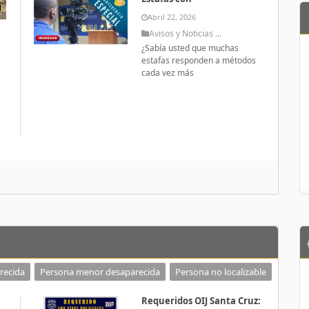
Abril 22, 2026
Avisos y Noticias ...
¿Sabía usted que muchas
estafas responden a métodos
cada vez más
a
recida
Persona menor desaparecida
Persona no localizable
Requeridos OIJ Santa Cruz: