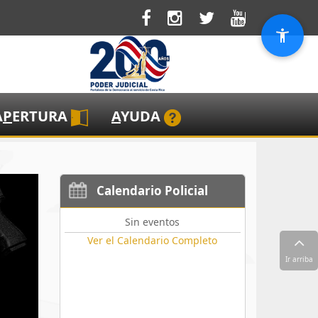
A
P
ERTURA
A
YUDA
Calendario Policial
Sin eventos
Ver el Calendario Completo
Ir arriba