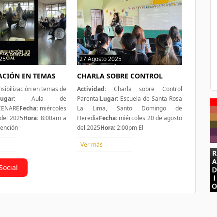
25
0 hit
27 Agosto 2025
0 hit
ZACIÓN EN TEMAS
CHARLA SOBRE CONTROL
sibilización en temas de
Actividad:
Charla sobre Control
ugar:
Aula de
Parental
Lugar:
Escuela de Santa Rosa
 CENARE
Fecha:
miércoles
La Lima, Santo Domingo de
del 2025
Hora:
8:00am a
Heredia
Fecha:
miércoles 20 de agosto
tención
del 2025
Hora:
2:00pm El
Ver más
Social