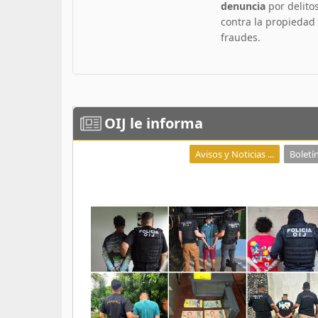
denuncia
por delito
contra la propiedad
fraudes.
OIJ
le informa
Avisos y Noticias ...
Boletín