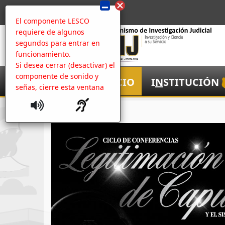
El componente LESCO
requiere de algunos
segundos para entrar en
funcionamiento.
Si desea cerrar (desactivar) el
componente de sonido y
I
NICIO
I
N
STITUCIÓN
señas, cierre esta ventana