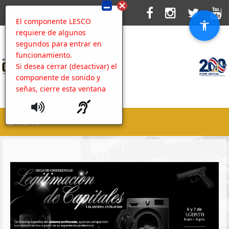
El componente LESCO
requiere de algunos
segundos para entrar en
funcionamiento.
Si desea cerrar (desactivar) el
componente de sonido y
señas, cierre esta ventana
MENU