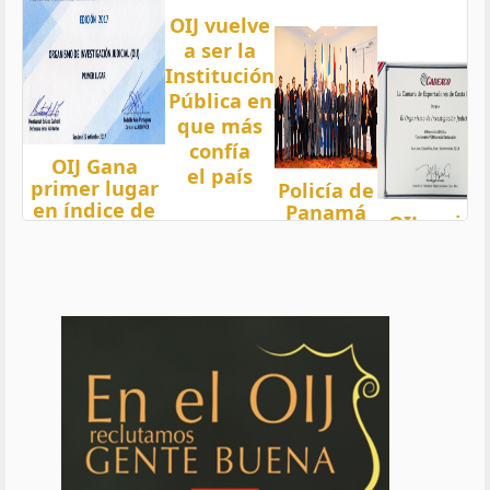
OIJ vuelve
a ser la
Institución
Pública en
que más
confía
OIJ Gana
el país
primer lugar
Policía de
en índice de
Panamá
OIJ mejor
Transparencia
condecora
funcionari
2018 del país
a
del año
con nota 97,5
Oficiales
de OIJ