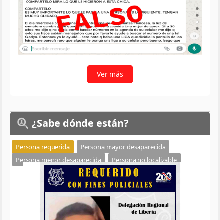
Ver más
¿Sabe
dónde están?
Persona requerida
Persona mayor desaparecida
Persona menor desaparecida
Persona no localizable