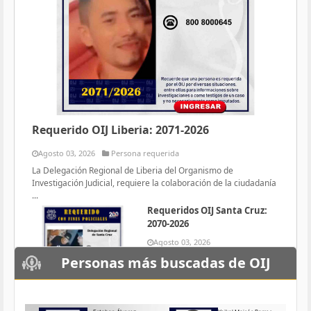
Requerido OIJ Liberia: 2071-2026
Agosto 03, 2026
Persona requerida
La Delegación Regional de Liberia del Organismo de
Investigación Judicial, requiere la colaboración de la ciudadanía
...
Requeridos OIJ Santa Cruz:
2070-2026
Agosto 03, 2026
Persona requerida
Personas más buscadas de OIJ
La Delegación Regional de Santa
Cruz del Organismo de
Investigación