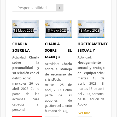
Responsabilidad
▼
Social
18 Mayo 2023
18 Mayo 2023
18 Mayo 2023
0 hit
0 hit
0 hit
CHARLA
CHARLA
HOSTIGAMIENTO
SOBRE LA
SOBRE EL
SEXUAL Y
MANEJO
Actividad:
Charla
Actividad:
sobre la
Hostigamiento
Actividad:
Charla
personalidad y
sexual y trabajo
sobre el Manejo
su relación con el
en equipo
Fecha:
de escenario de
delito
Fecha:
martes 18 de
crisis
Fecha:
miércoles 26 de
abril, 2023. El
martes 25 de
abril, 2023. Como
martes 18 de abril
abril, 2023. Como
parte de las
del 2023, personal
parte de las
acciones para
de la Sección de
acciones de
capacitar al
Apoyo
gestión del talento
Todas las Iniciativas
personal
humano del OIJ,
Ver más