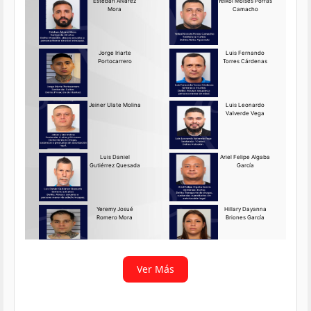
Requerido OIJ Puntarenas:
2069-2026
Agosto 03, 2026
Persona requerida
La Delegación Regional de
Puntarenas del Organismo de
Investigación
Ver más
Ver Más