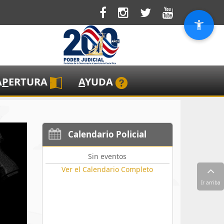
A
P
ERTURA
A
YUDA
Calendario Policial
Sin eventos
Ver el Calendario Completo
Ir arriba