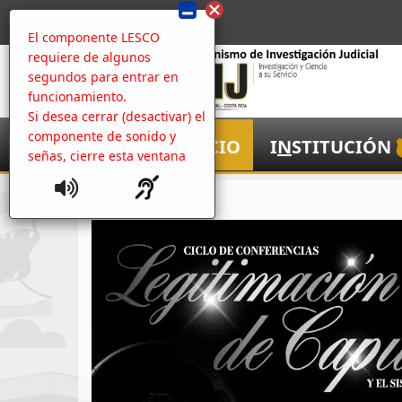
El componente LESCO
requiere de algunos
segundos para entrar en
funcionamiento.
Si desea cerrar (desactivar) el
componente de sonido y
I
NICIO
I
N
STITUCIÓN
señas, cierre esta ventana