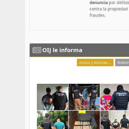
denuncia
por delito
contra la propiedad
fraudes.
OIJ
le informa
Avisos y Noticias ...
Boletín