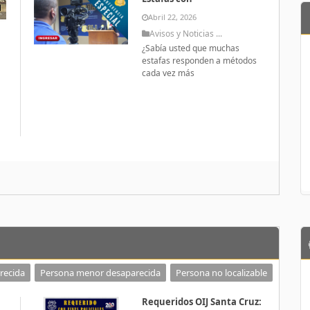
Abril 22, 2026
Avisos y Noticias ...
¿Sabía usted que muchas
estafas responden a métodos
cada vez más
a
recida
Persona menor desaparecida
Persona no localizable
Requeridos OIJ Santa Cruz: