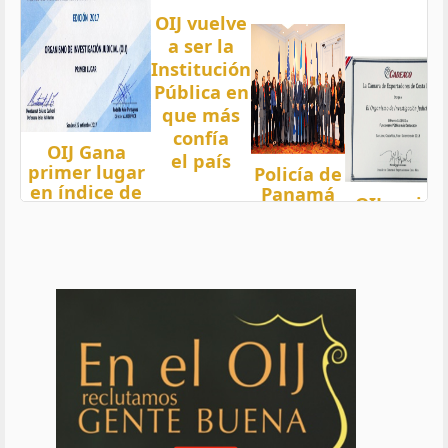
OIJ vuelve
a ser la
Institución
Pública en
que más
confía
OIJ Gana
el país
primer lugar
Policía de
en índice de
Panamá
OIJ mejor
Transparencia
condecora
funcionari
2018 del país
a
del año
con nota 97,5
Oficiales
de OIJ