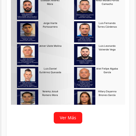
Requerido OIJ Puntarenas:
2069-2026
Agosto 03, 2026
Persona requerida
La Delegación Regional de
Puntarenas del Organismo de
Investigación
Ver más
Ver Más