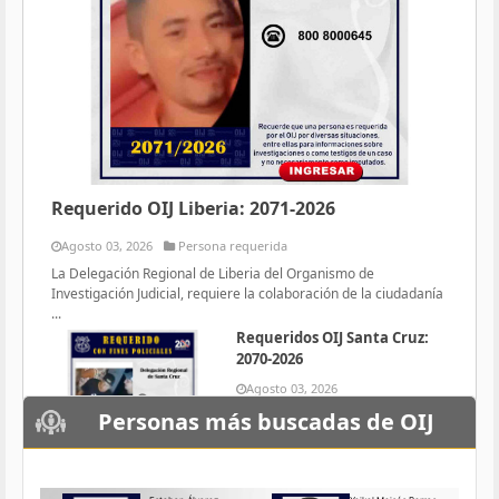
Requerido OIJ Liberia: 2071-2026
Agosto 03, 2026
Persona requerida
La Delegación Regional de Liberia del Organismo de
Investigación Judicial, requiere la colaboración de la ciudadanía
...
Requeridos OIJ Santa Cruz:
2070-2026
Agosto 03, 2026
Persona requerida
Personas más buscadas de OIJ
La Delegación Regional de Santa
Cruz del Organismo de
Investigación