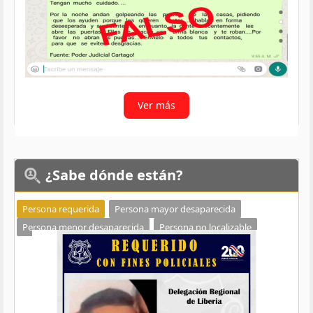
Ver más
¿Sabe
dónde están?
Persona requerida
Persona mayor desaparecida
Persona menor desaparecida
Persona no localizable