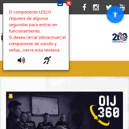
El componente LESCO
requiere de algunos
segundos para entrar en
funcionamiento.
Si desea cerrar (desactivar) el
componente de sonido y
señas, cierre esta ventana
MENU