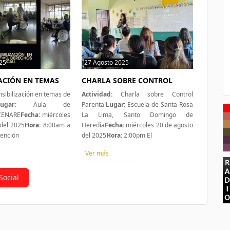
25
1 hit
27 Agosto 2025
1 hit
ZACIÓN EN TEMAS
CHARLA SOBRE CONTROL
sibilización en temas de
Actividad:
Charla sobre Control
ugar:
Aula de
Parental
Lugar:
Escuela de Santa Rosa
 CENARE
Fecha:
miércoles
La Lima, Santo Domingo de
del 2025
Hora:
8:00am a
Heredia
Fecha:
miércoles 20 de agosto
tención
del 2025
Hora:
2:00pm El
Ver más
Social