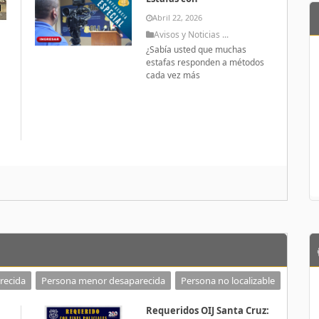
Abril 22, 2026
Avisos y Noticias ...
¿Sabía usted que muchas
estafas responden a métodos
cada vez más
a
recida
Persona menor desaparecida
Persona no localizable
Requeridos OIJ Santa Cruz: