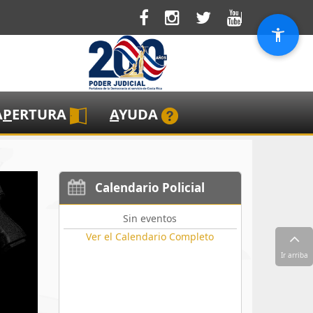
A
P
ERTURA
A
YUDA
Calendario Policial
Sin eventos
Ver el Calendario Completo
Ir arriba