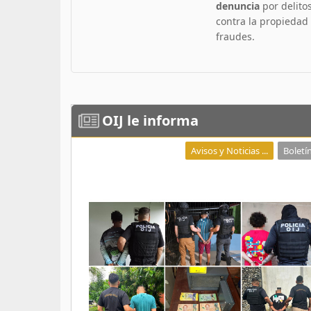
denuncia
por delito
contra la propiedad
fraudes.
OIJ
le informa
Avisos y Noticias ...
Boletín