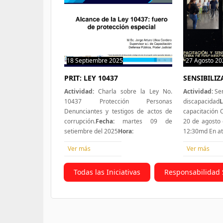
18 Septiembre 2025
0 hit
27 Agosto 20
PRIT: LEY 10437
SENSIBILI
Actividad:
Charla sobre la Ley No.
Actividad:
Sen
10437 Protección Personas
discapacidad
L
Denunciantes y testigos de actos de
capacitación
corrupción.
Fecha:
martes 09 de
20 de agosto 
setiembre del 2025
Hora:
12:30md En a
Ver más
Ver más
Todas las Iniciativas
Responsabilidad 