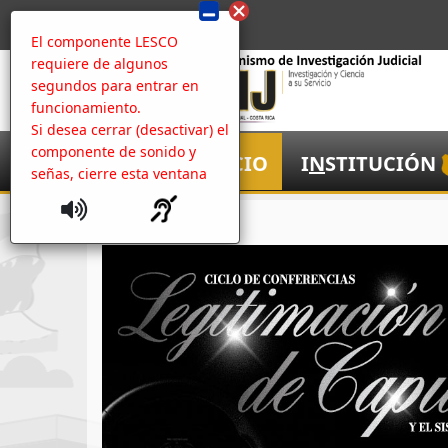
El componente LESCO
requiere de algunos
segundos para entrar en
funcionamiento.
Si desea cerrar (desactivar) el
componente de sonido y
I
NICIO
I
N
STITUCIÓN
señas, cierre esta ventana