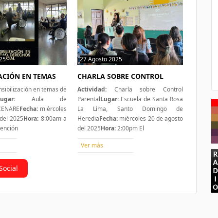
25
0 hit
27 Agosto 2025
0 hit
ZACIÓN EN TEMAS
CHARLA SOBRE CONTROL
sibilización en temas de
Actividad:
Charla sobre Control
ugar:
Aula de
Parental
Lugar:
Escuela de Santa Rosa
 CENARE
Fecha:
miércoles
La Lima, Santo Domingo de
del 2025
Hora:
8:00am a
Heredia
Fecha:
miércoles 20 de agosto
tención
del 2025
Hora:
2:00pm El
Ver más
Social