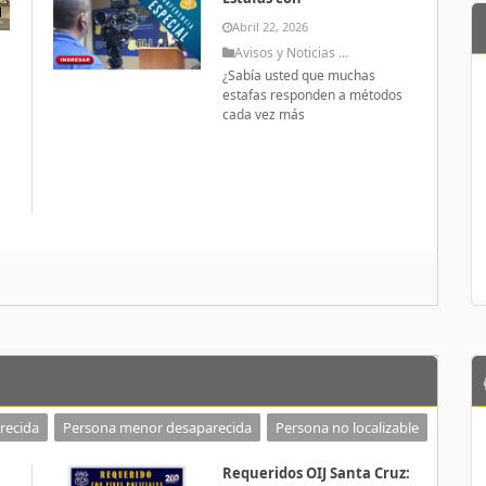
Abril 22, 2026
Avisos y Noticias ...
¿Sabía usted que muchas
estafas responden a métodos
cada vez más
a
recida
Persona menor desaparecida
Persona no localizable
Requeridos OIJ Santa Cruz: