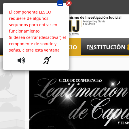
El componente LESCO
requiere de algunos
segundos para entrar en
funcionamiento.
Si desea cerrar (desactivar) el
componente de sonido y
I
NICIO
I
N
STITUCIÓN
señas, cierre esta ventana