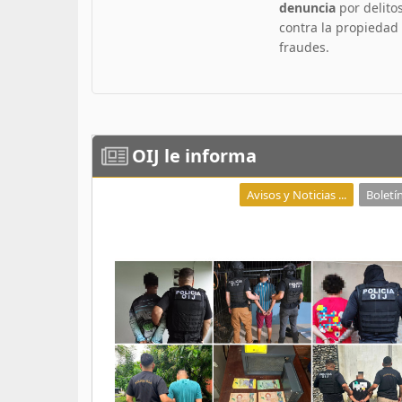
denuncia
por delito
contra la propiedad
fraudes.
OIJ
le informa
Avisos y Noticias ...
Boletín