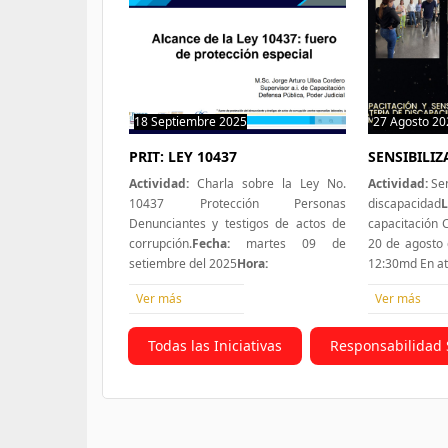
18 Septiembre 2025
0 hit
27 Agosto 20
PRIT: LEY 10437
SENSIBILI
Actividad:
Charla sobre la Ley No.
Actividad:
Sen
10437 Protección Personas
discapacidad
L
Denunciantes y testigos de actos de
capacitación
corrupción.
Fecha:
martes 09 de
20 de agosto 
setiembre del 2025
Hora:
12:30md En a
Ver más
Ver más
Todas las Iniciativas
Responsabilidad 