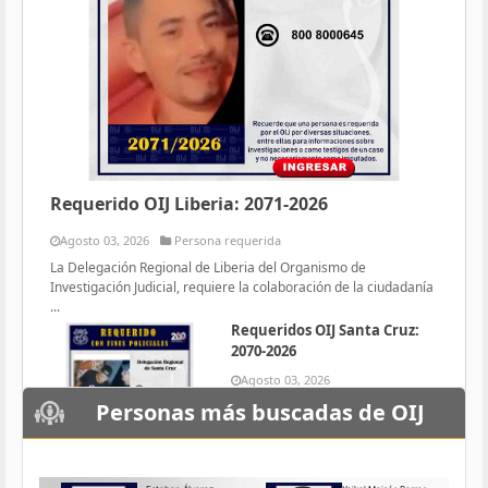
Requerido OIJ Liberia: 2071-2026
Agosto 03, 2026
Persona requerida
La Delegación Regional de Liberia del Organismo de
Investigación Judicial, requiere la colaboración de la ciudadanía
...
Requeridos OIJ Santa Cruz:
2070-2026
Agosto 03, 2026
Persona requerida
Personas más buscadas de OIJ
La Delegación Regional de Santa
Cruz del Organismo de
Investigación