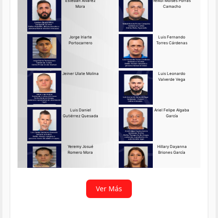
Requerido OIJ Puntarenas:
2069-2026
Agosto 03, 2026
Persona requerida
La Delegación Regional de
Puntarenas del Organismo de
Investigación
Ver más
Ver Más