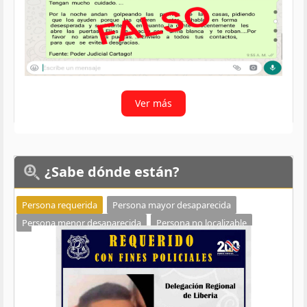
Ver más
¿Sabe
dónde están?
Persona requerida
Persona mayor desaparecida
Persona menor desaparecida
Persona no localizable