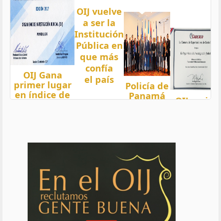
OIJ vuelve
a ser la
Institución
Pública en
que más
confía
OIJ Gana
el país
primer lugar
Policía de
en índice de
Panamá
OIJ mejor
Transparencia
condecora
funcionari
2018 del país
a
del año
con nota 97,5
Oficiales
de OIJ