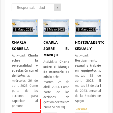
Responsabilidad
▼
Social
18 Mayo 2023
18 Mayo 2023
18 Mayo 2023
0 hit
0 hit
0 hit
CHARLA
CHARLA
HOSTIGAMIENTO
SOBRE LA
SOBRE EL
SEXUAL Y
MANEJO
Actividad:
Charla
Actividad:
sobre la
Hostigamiento
Actividad:
Charla
personalidad y
sexual y trabajo
sobre el Manejo
su relación con el
en equipo
Fecha:
de escenario de
delito
Fecha:
martes 18 de
crisis
Fecha:
miércoles 26 de
abril, 2023. El
martes 25 de
abril, 2023. Como
martes 18 de abril
abril, 2023. Como
parte de las
del 2023, personal
parte de las
acciones para
de la Sección de
acciones de
capacitar al
Apoyo
gestión del talento
Todas las Iniciativas
personal
humano del OIJ,
Ver más