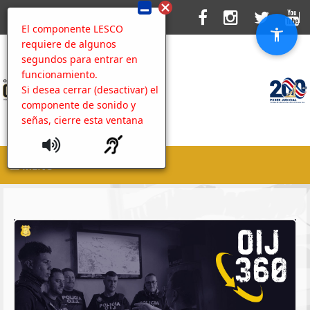
El componente LESCO
requiere de algunos
segundos para entrar en
funcionamiento.
Si desea cerrar (desactivar) el
componente de sonido y
señas, cierre esta ventana
MENU