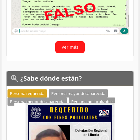
Ver más
¿Sabe
dónde están?
Persona requerida
Persona mayor desaparecida
Persona menor desaparecida
Persona no localizable