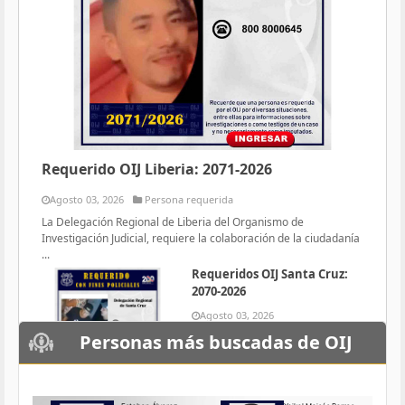
Requerido OIJ Liberia: 2071-2026
Agosto 03, 2026
Persona requerida
La Delegación Regional de Liberia del Organismo de
Investigación Judicial, requiere la colaboración de la ciudadanía
...
Requeridos OIJ Santa Cruz:
2070-2026
Agosto 03, 2026
Persona requerida
Personas más buscadas de OIJ
La Delegación Regional de Santa
Cruz del Organismo de
Investigación