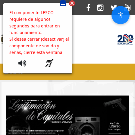
El componente LESCO
requiere de algunos
segundos para entrar en
funcionamiento.
Si desea cerrar (desactivar) el
componente de sonido y
señas, cierre esta ventana
MENU