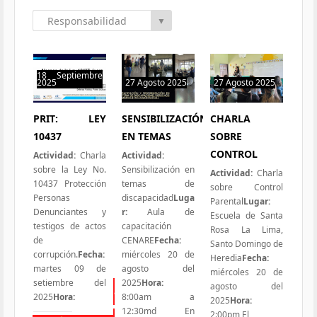
Responsabilidad
▼
Social
18 Septiembre
2025
27 Agosto 2025
27 Agosto 2025
0 hit
0 hit
0 hit
PRIT: LEY
SENSIBILIZACIÓN
CHARLA
10437
EN TEMAS
SOBRE
CONTROL
Actividad:
Charla
Actividad:
sobre la Ley No.
Sensibilización en
Actividad:
Charla
10437 Protección
temas de
sobre Control
Personas
discapacidad
Luga
Parental
Lugar:
Denunciantes y
r:
Aula de
Escuela de Santa
testigos de actos
capacitación
Rosa La Lima,
de
CENARE
Fecha:
Santo Domingo de
corrupción.
Fecha:
miércoles 20 de
Heredia
Fecha:
martes 09 de
agosto del
miércoles 20 de
setiembre del
2025
Hora:
agosto del
Todas las Iniciativas
2025
Hora:
8:00am a
2025
Hora:
12:30md En
2:00pm El