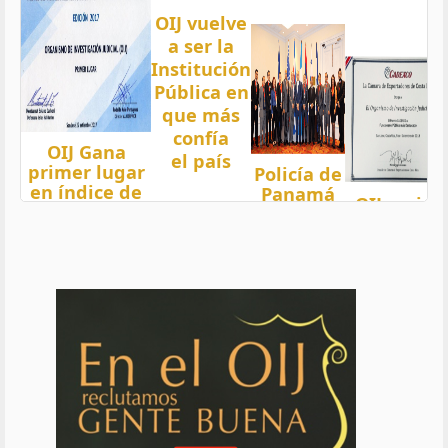
OIJ vuelve
a ser la
Institución
Pública en
que más
confía
OIJ Gana
el país
primer lugar
Policía de
en índice de
Panamá
OIJ mejor
Transparencia
condecora
funcionari
2018 del país
a
del año
con nota 97,5
Oficiales
de OIJ