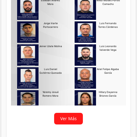
Requerido OIJ Puntarenas:
2069-2026
Agosto 03, 2026
Persona requerida
La Delegación Regional de
Puntarenas del Organismo de
Investigación
Ver más
Ver Más