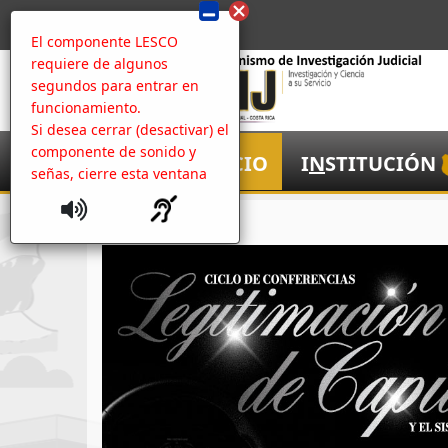
El componente LESCO
requiere de algunos
segundos para entrar en
funcionamiento.
Si desea cerrar (desactivar) el
componente de sonido y
I
NICIO
I
N
STITUCIÓN
señas, cierre esta ventana