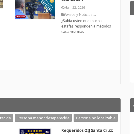
Abril 22, 2026
Avisos y Noticias ...
¿Sabía usted que muchas
estafas responden a métodos
cada vez más
a
recida
Persona menor desaparecida
Persona no localizable
Requeridos OIJ Santa Cruz: