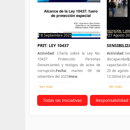
18 Septiembre 2025
0 hit
27 Agosto 20
PRIT: LEY 10437
SENSIBILI
Actividad:
Charla sobre la Ley No.
Actividad:
Sen
10437 Protección Personas
discapacidad
L
Denunciantes y testigos de actos de
capacitación
corrupción.
Fecha:
martes 09 de
20 de agosto 
setiembre del 2025
Hora:
12:30md En a
Ver más
Ver más
Todas las Iniciativas
Responsabilidad 