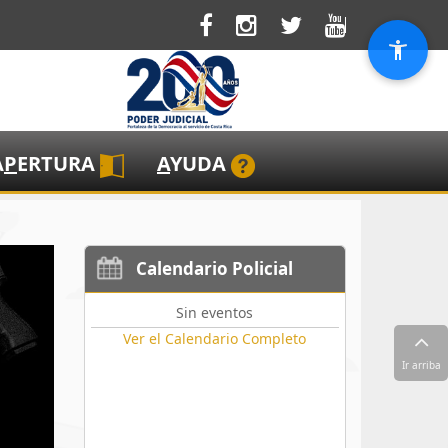
A
P
ERTURA
A
YUDA
Calendario Policial
Sin eventos
Ver el Calendario Completo
Ir arriba