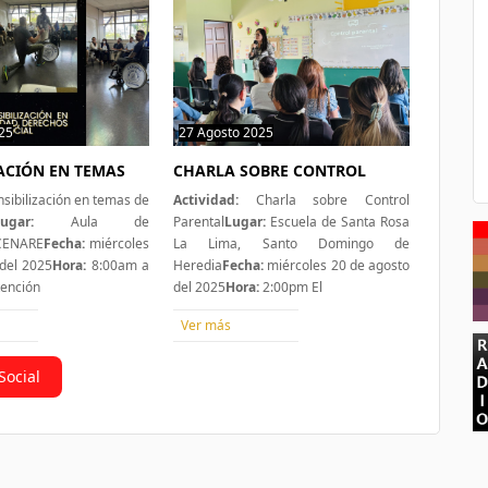
25
1 hit
27 Agosto 2025
0 hit
ZACIÓN EN TEMAS
CHARLA SOBRE CONTROL
sibilización en temas de
Actividad:
Charla sobre Control
ugar:
Aula de
Parental
Lugar:
Escuela de Santa Rosa
 CENARE
Fecha:
miércoles
La Lima, Santo Domingo de
del 2025
Hora:
8:00am a
Heredia
Fecha:
miércoles 20 de agosto
tención
del 2025
Hora:
2:00pm El
Ver más
Social