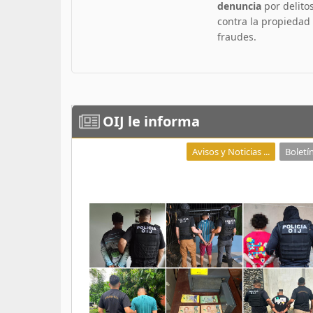
denuncia
por delito
contra la propiedad
fraudes.
OIJ
le informa
Avisos y Noticias ...
Boletín