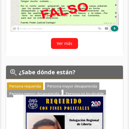
Ver más
¿Sabe
dónde están?
Persona requerida
Persona mayor desaparecida
Persona menor desaparecida
Persona no localizable