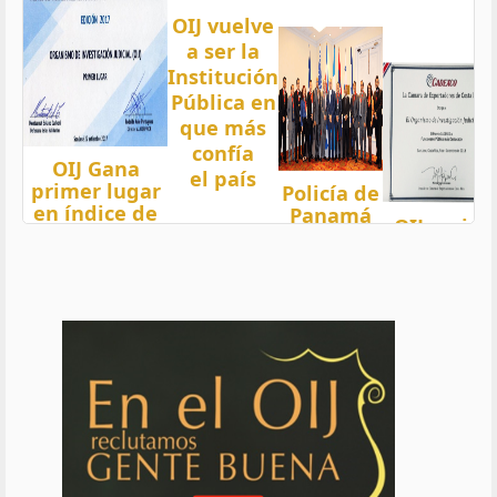
OIJ vuelve
a ser la
Institución
Pública en
que más
confía
OIJ Gana
el país
primer lugar
Policía de
en índice de
Panamá
OIJ mejor
Transparencia
condecora
funcionari
2018 del país
a
del año
con nota 97,5
Oficiales
de OIJ