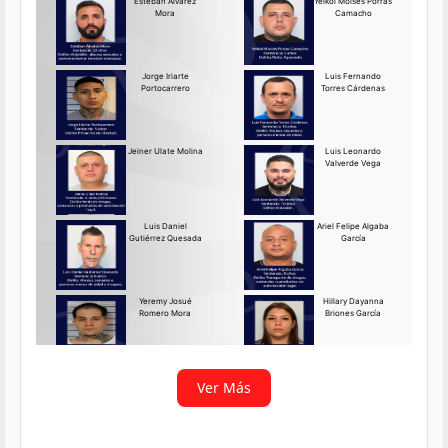
Requerido OIJ Puntarenas:
2069-2026
Agosto 03, 2026
Persona requerida
La Delegación Regional de
Puntarenas del Organismo de
Investigación
Ver más
Ver Más