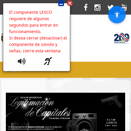
El componente LESCO
requiere de algunos
segundos para entrar en
funcionamiento.
Si desea cerrar (desactivar) el
componente de sonido y
señas, cierre esta ventana
MENU