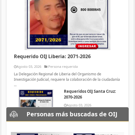
Requerido OIJ Liberia: 2071-2026
Agosto 03, 2026
Persona requerida
La Delegación Regional de Liberia del Organismo de
Investigación Judicial, requiere la colaboración de la ciudadanía
...
Requeridos OIJ Santa Cruz:
2070-2026
Agosto 03, 2026
Persona requerida
Personas más buscadas de OIJ
La Delegación Regional de Santa
Cruz del Organismo de
Investigación