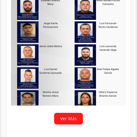
Requerido OIJ Puntarenas:
2069-2026
Agosto 03, 2026
Persona requerida
La Delegación Regional de
Puntarenas del Organismo de
Investigación
Ver más
Ver Más