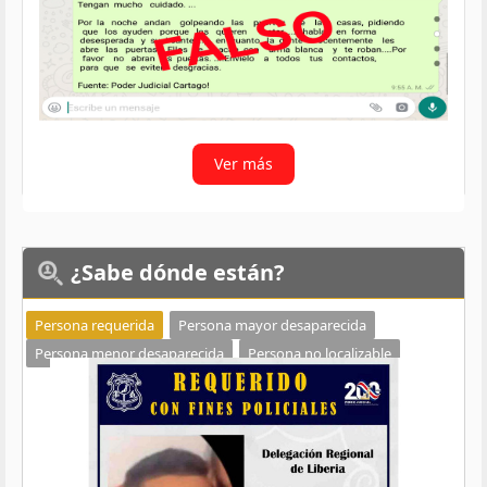
Ver más
¿Sabe
dónde están?
Persona requerida
Persona mayor desaparecida
Persona menor desaparecida
Persona no localizable