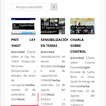
Responsabilidad
▼
Social
18 Septiembre
2025
27 Agosto 2025
27 Agosto 2025
0 hit
0 hit
0 hit
PRIT: LEY
SENSIBILIZACIÓN
CHARLA
10437
EN TEMAS
SOBRE
CONTROL
Actividad:
Charla
Actividad:
sobre la Ley No.
Sensibilización en
Actividad:
Charla
10437 Protección
temas de
sobre Control
Personas
discapacidad
Luga
Parental
Lugar:
Denunciantes y
r:
Aula de
Escuela de Santa
testigos de actos
capacitación
Rosa La Lima,
de
CENARE
Fecha:
Santo Domingo de
corrupción.
Fecha:
miércoles 20 de
Heredia
Fecha:
martes 09 de
agosto del
miércoles 20 de
setiembre del
2025
Hora:
agosto del
Todas las Iniciativas
2025
Hora:
8:00am a
2025
Hora:
12:30md En
2:00pm El