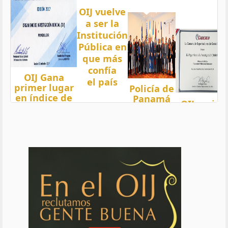
OIJ vuelve
a ser la
Institución
Pública en
que más
confía
OIJ Gana
el país
primer lugar
Policía de
en índice de
Panamá
OIJ mejor
Transparencia
condecora
funcionari
2018 del país
a
del año
con nota 97,5
Oficiales
de OIJ