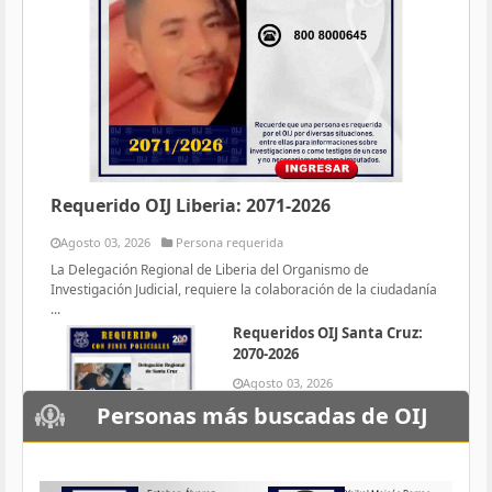
Requerido OIJ Liberia: 2071-2026
Agosto 03, 2026
Persona requerida
La Delegación Regional de Liberia del Organismo de
Investigación Judicial, requiere la colaboración de la ciudadanía
...
Requeridos OIJ Santa Cruz:
2070-2026
Agosto 03, 2026
Persona requerida
Personas más buscadas de OIJ
La Delegación Regional de Santa
Cruz del Organismo de
Investigación