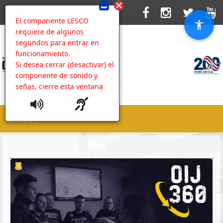
El componente LESCO
requiere de algunos
segundos para entrar en
funcionamiento.
Si desea cerrar (desactivar) el
componente de sonido y
señas, cierre esta ventana
MENU