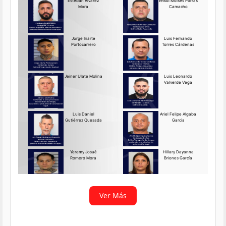
Requerido OIJ Puntarenas:
2069-2026
Agosto 03, 2026
Persona requerida
La Delegación Regional de
Puntarenas del Organismo de
Investigación
Ver más
Ver Más