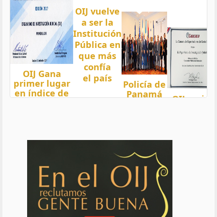
OIJ vuelve
a ser la
Institución
Pública en
que más
confía
OIJ Gana
el país
primer lugar
Policía de
en índice de
Panamá
OIJ mejor
Transparencia
condecora
funcionari
2018 del país
a
del año
con nota 97,5
Oficiales
de OIJ