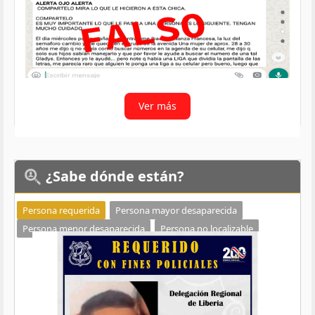
Ver más
¿Sabe
dónde están?
Persona requerida
Persona mayor desaparecida
Persona menor desaparecida
Persona no localizable