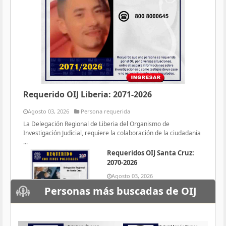
Requerido OIJ Liberia: 2071-2026
Agosto 03, 2026
Persona requerida
La Delegación Regional de Liberia del Organismo de
Investigación Judicial, requiere la colaboración de la ciudadanía
...
Requeridos OIJ Santa Cruz:
2070-2026
Agosto 03, 2026
Persona requerida
Personas más buscadas de OIJ
La Delegación Regional de Santa
Cruz del Organismo de
Investigación