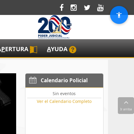
A
P
ERTURA
A
YUDA
Calendario Policial
Sin eventos
Ver el Calendario Completo
Ir arriba