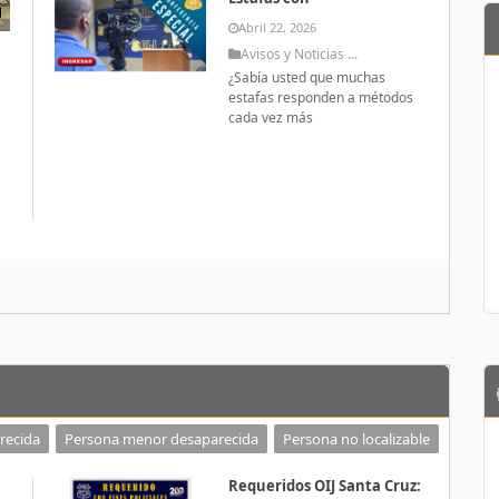
Abril 22, 2026
Avisos y Noticias ...
¿Sabía usted que muchas
estafas responden a métodos
cada vez más
a
recida
Persona menor desaparecida
Persona no localizable
Requeridos OIJ Santa Cruz: