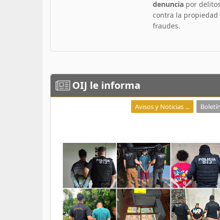
denuncia
por delito
contra la propiedad
fraudes.
OIJ
le informa
Avisos y Noticias ...
Boletín