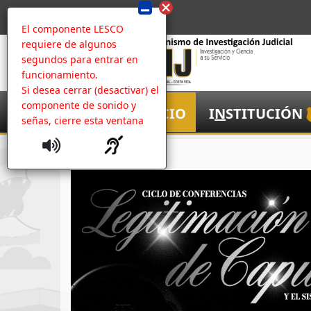
El componente LESCO
requiere de algunos
segundos para entrar en
funcionamiento.
Si desea cerrar (desactivar) el
componente de sonido y
I
NICIO
I
N
STITUCIÓN
señas, cierre esta ventana