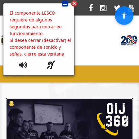
El componente LESCO
requiere de algunos
segundos para entrar en
funcionamiento.
Si desea cerrar (desactivar) el
componente de sonido y
señas, cierre esta ventana
MENU