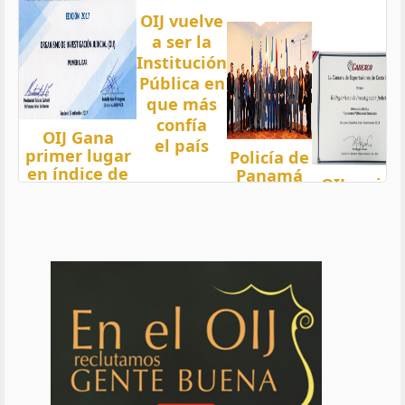
OIJ vuelve
a ser la
Institución
Pública en
que más
confía
OIJ Gana
el país
primer lugar
Policía de
en índice de
Panamá
OIJ mejor
Transparencia
condecora
funcionari
2018 del país
a
del año
con nota 97,5
Oficiales
de OIJ