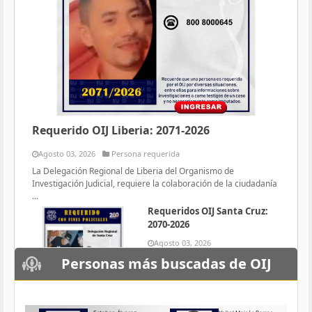
Requerido OIJ Liberia: 2071-2026
Agosto 03, 2026
Persona requerida
La Delegación Regional de Liberia del Organismo de
Investigación Judicial, requiere la colaboración de la ciudadanía
...
Requeridos OIJ Santa Cruz:
2070-2026
Agosto 03, 2026
Persona requerida
Personas más buscadas de OIJ
La Delegación Regional de Santa
Cruz del Organismo de
Investigación