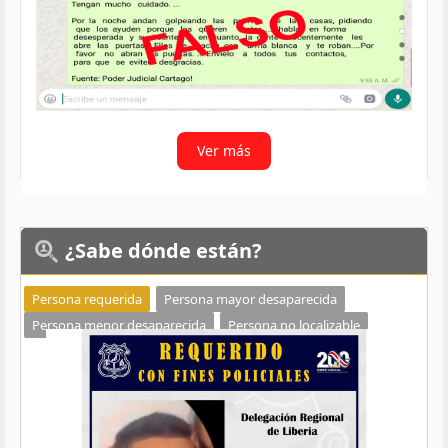
Ver más
¿Sabe
dónde están?
Persona requerida
Persona mayor desaparecida
Persona menor desaparecida
Persona no localizable