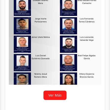
Requerido OIJ Puntarenas:
2069-2026
Agosto 03, 2026
Persona requerida
La Delegación Regional de
Puntarenas del Organismo de
Investigación
Ver más
Ver Más