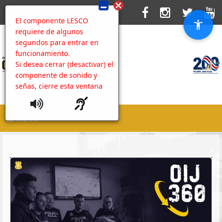
El componente LESCO
requiere de algunos
segundos para entrar en
funcionamiento.
Si desea cerrar (desactivar) el
componente de sonido y
señas, cierre esta ventana
MENU