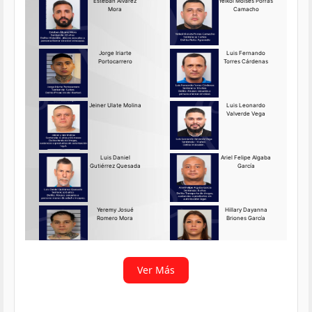
Requerido OIJ Puntarenas:
2069-2026
Agosto 03, 2026
Persona requerida
La Delegación Regional de
Puntarenas del Organismo de
Investigación
Ver más
Ver Más