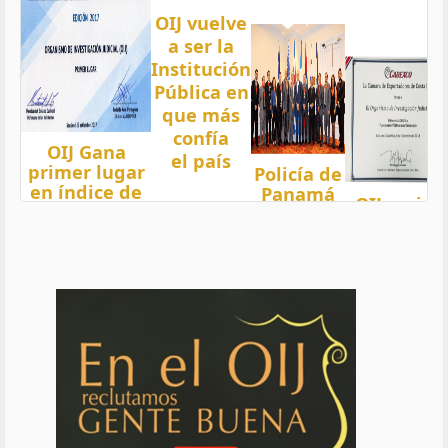
OIJ vuelve
a ser la
Institución
Pública en
que más
confía
OIJ Gana
el país
primer lugar
Policía de
en índice de
Panamá
OIJ mejor
Transparencia
condecora
funcionari
2018 del país
a
del año
con nota 97,5
Oficiales
de OIJ