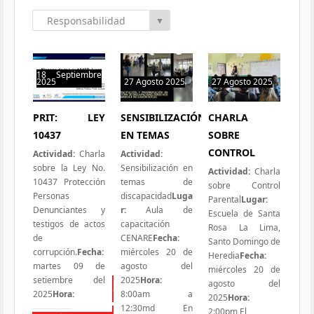
Responsabilidad
▼
Social
18 Septiembre
2025
27 Agosto 2025
27 Agosto 2025
0 hit
1 hit
1 hit
PRIT: LEY
SENSIBILIZACIÓN
CHARLA
10437
EN TEMAS
SOBRE
CONTROL
Actividad:
Charla
Actividad:
sobre la Ley No.
Sensibilización en
Actividad:
Charla
10437 Protección
temas de
sobre Control
Personas
discapacidad
Luga
Parental
Lugar:
Denunciantes y
r:
Aula de
Escuela de Santa
testigos de actos
capacitación
Rosa La Lima,
de
CENARE
Fecha:
Santo Domingo de
corrupción.
Fecha:
miércoles 20 de
Heredia
Fecha:
martes 09 de
agosto del
miércoles 20 de
setiembre del
2025
Hora:
agosto del
Todas las Iniciativas
2025
Hora:
8:00am a
2025
Hora:
12:30md En
2:00pm El