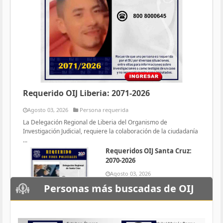
Requerido OIJ Liberia: 2071-2026
Agosto 03, 2026
Persona requerida
La Delegación Regional de Liberia del Organismo de
Investigación Judicial, requiere la colaboración de la ciudadanía
...
Requeridos OIJ Santa Cruz:
2070-2026
Agosto 03, 2026
Persona requerida
Personas más buscadas de OIJ
La Delegación Regional de Santa
Cruz del Organismo de
Investigación