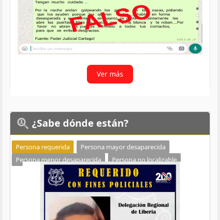
Ver más
¿Sabe
dónde están?
Persona requerida
Persona mayor desaparecida
Persona menor desaparecida
Persona no localizable