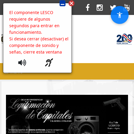
El componente LESCO
requiere de algunos
segundos para entrar en
funcionamiento.
Si desea cerrar (desactivar) el
componente de sonido y
señas, cierre esta ventana
MENU