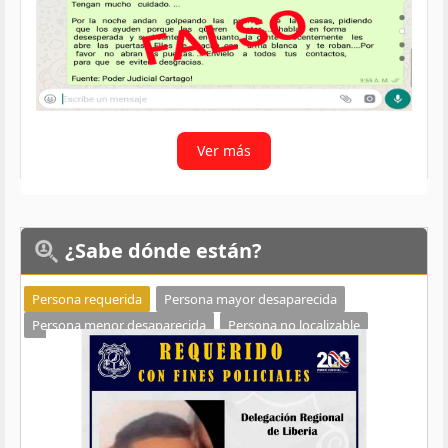
Ver más
¿Sabe
dónde están?
Persona requerida
Persona mayor desaparecida
Persona menor desaparecida
Persona no localizable