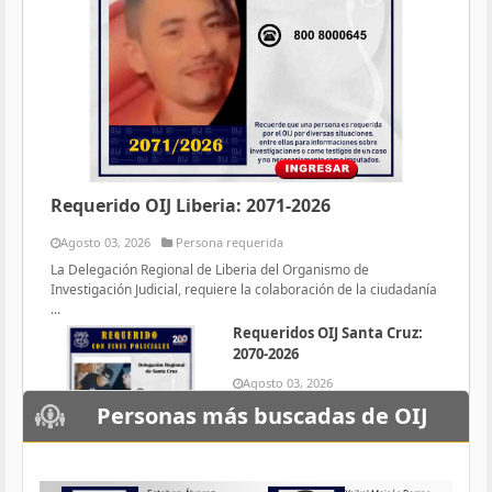
Requerido OIJ Liberia: 2071-2026
Agosto 03, 2026
Persona requerida
La Delegación Regional de Liberia del Organismo de
Investigación Judicial, requiere la colaboración de la ciudadanía
...
Requeridos OIJ Santa Cruz:
2070-2026
Agosto 03, 2026
Persona requerida
Personas más buscadas de OIJ
La Delegación Regional de Santa
Cruz del Organismo de
Investigación