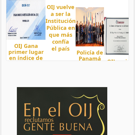
OIJ vuelve
a ser la
Institución
Pública en
que más
confía
OIJ Gana
el país
primer lugar
Policía de
en índice de
Panamá
OIJ mejor
Transparencia
condecora
funcionari
2018 del país
a
del año
con nota 97,5
Oficiales
de OIJ