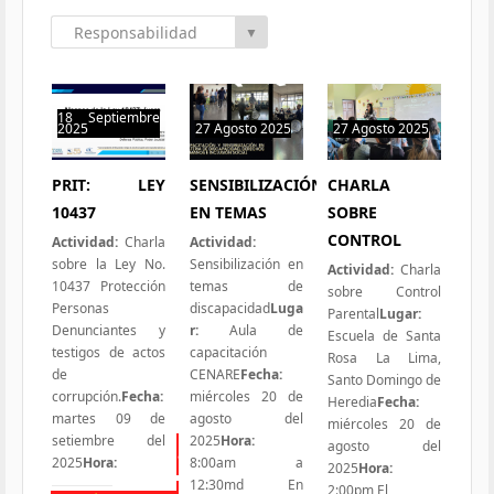
Responsabilidad
▼
Social
18 Septiembre
2025
27 Agosto 2025
27 Agosto 2025
0 hit
1 hit
1 hit
PRIT: LEY
SENSIBILIZACIÓN
CHARLA
10437
EN TEMAS
SOBRE
CONTROL
Actividad:
Charla
Actividad:
sobre la Ley No.
Sensibilización en
Actividad:
Charla
10437 Protección
temas de
sobre Control
Personas
discapacidad
Luga
Parental
Lugar:
Denunciantes y
r:
Aula de
Escuela de Santa
testigos de actos
capacitación
Rosa La Lima,
de
CENARE
Fecha:
Santo Domingo de
corrupción.
Fecha:
miércoles 20 de
Heredia
Fecha:
martes 09 de
agosto del
miércoles 20 de
setiembre del
2025
Hora:
agosto del
Todas las Iniciativas
2025
Hora:
8:00am a
2025
Hora:
12:30md En
2:00pm El