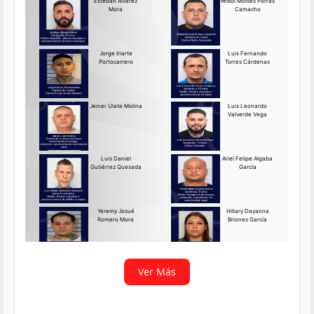
Requerido OIJ Puntarenas:
2069-2026
Agosto 03, 2026
Persona requerida
La Delegación Regional de
Puntarenas del Organismo de
Investigación
Ver más
Ver Más