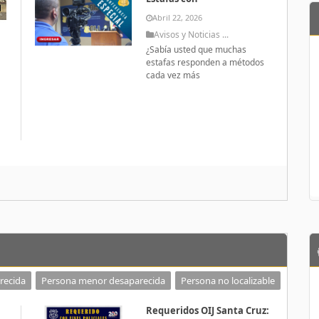
Abril 22, 2026
Avisos y Noticias ...
¿Sabía usted que muchas
estafas responden a métodos
cada vez más
a
recida
Persona menor desaparecida
Persona no localizable
Requeridos OIJ Santa Cruz: