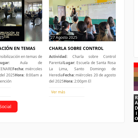
25
0 hit
27 Agosto 2025
0 hit
ZACIÓN EN TEMAS
CHARLA SOBRE CONTROL
sibilización en temas de
Actividad:
Charla sobre Control
ugar:
Aula de
Parental
Lugar:
Escuela de Santa Rosa
 CENARE
Fecha:
miércoles
La Lima, Santo Domingo de
del 2025
Hora:
8:00am a
Heredia
Fecha:
miércoles 20 de agosto
tención
del 2025
Hora:
2:00pm El
Ver más
Social