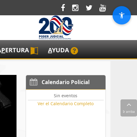
A
P
ERTURA
A
YUDA
Calendario Policial
Sin eventos
Ver el Calendario Completo
Ir arriba