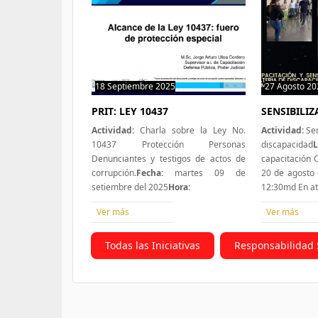
18 Septiembre 2025
0 hit
27 Agosto 20
PRIT: LEY 10437
SENSIBILI
Actividad:
Charla sobre la Ley No.
Actividad:
Sen
10437 Protección Personas
discapacidad
L
Denunciantes y testigos de actos de
capacitación
corrupción.
Fecha:
martes 09 de
20 de agosto 
setiembre del 2025
Hora:
12:30md En a
Ver más
Ver más
Todas las Iniciativas
Responsabilidad 