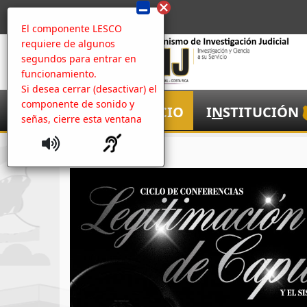
El componente LESCO
requiere de algunos
segundos para entrar en
funcionamiento.
Si desea cerrar (desactivar) el
componente de sonido y
I
NICIO
I
N
STITUCIÓN
señas, cierre esta ventana