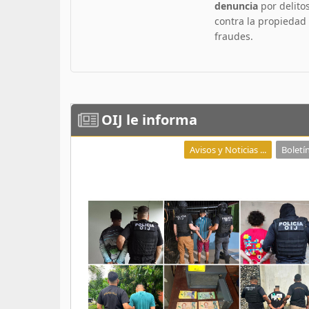
denuncia
por delito
contra la propiedad
fraudes.
OIJ
le informa
Avisos y Noticias ...
Boletín