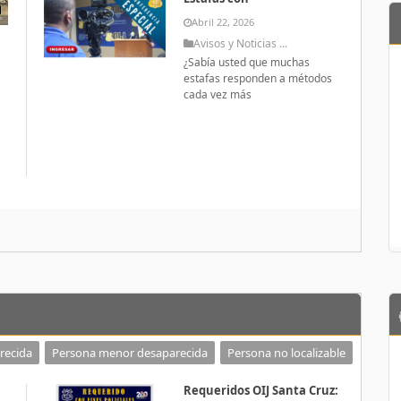
Abril 22, 2026
Avisos y Noticias ...
¿Sabía usted que muchas
estafas responden a métodos
cada vez más
a
recida
Persona menor desaparecida
Persona no localizable
Requeridos OIJ Santa Cruz: