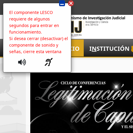
El componente LESCO
requiere de algunos
segundos para entrar en
funcionamiento.
Si desea cerrar (desactivar) el
componente de sonido y
I
NICIO
I
N
STITUCIÓN
señas, cierre esta ventana