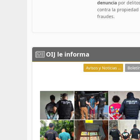
denuncia
por delito
contra la propiedad
fraudes.
OIJ
le informa
Avisos y Noticias ...
Boletín