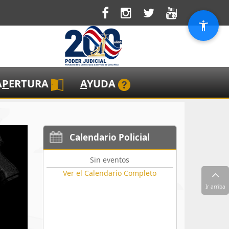
A
P
ERTURA
A
YUDA
Calendario Policial
Sin eventos
Ver el Calendario Completo
Ir arriba