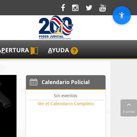
A
P
ERTURA
A
YUDA
Calendario Policial
Sin eventos
Ver el Calendario Completo
Ir arriba