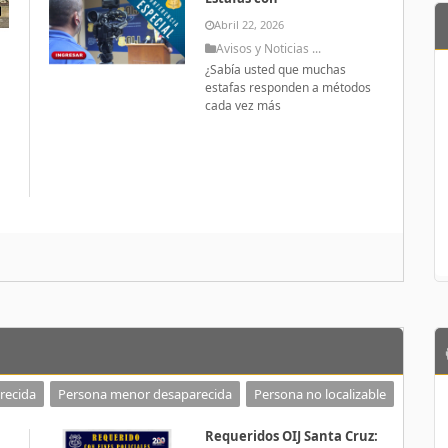
Abril 22, 2026
Avisos y Noticias ...
¿Sabía usted que muchas
estafas responden a métodos
cada vez más
a
recida
Persona menor desaparecida
Persona no localizable
Requeridos OIJ Santa Cruz: