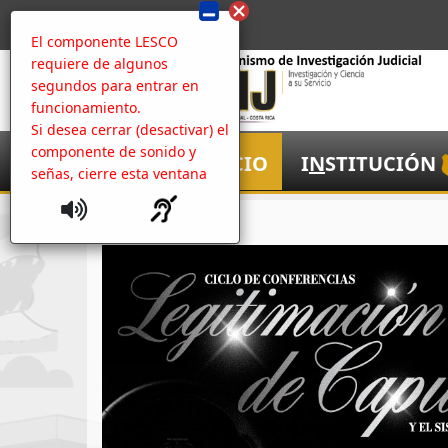
El componente LESCO
requiere de algunos
segundos para entrar en
funcionamiento.
Si desea cerrar (desactivar) el
componente de sonido y
I
NICIO
I
N
STITUCIÓN
señas, cierre esta ventana