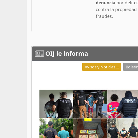
denuncia
por delito
contra la propiedad
fraudes.
OIJ
le informa
Avisos y Noticias ...
Boletín